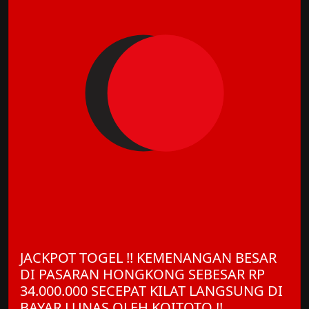
JACKPOT TOGEL !! KEMENANGAN BESAR
DI PASARAN HONGKONG SEBESAR RP
34.000.000 SECEPAT KILAT LANGSUNG DI
BAYAR LUNAS OLEH KOITOTO !!