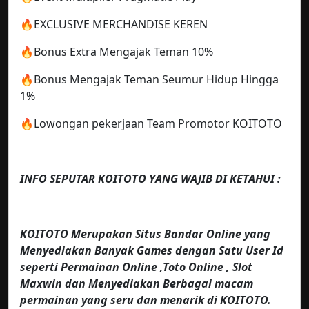
🔥EXCLUSIVE MERCHANDISE KEREN
🔥Bonus Extra Mengajak Teman 10%
🔥Bonus Mengajak Teman Seumur Hidup Hingga
1%
🔥Lowongan pekerjaan Team Promotor KOITOTO
INFO SEPUTAR KOITOTO YANG WAJIB DI KETAHUI :
KOITOTO Merupakan Situs Bandar Online yang
Menyediakan Banyak Games dengan Satu User Id
seperti Permainan Online ,Toto Online , Slot
Maxwin dan Menyediakan Berbagai macam
permainan yang seru dan menarik di KOITOTO.