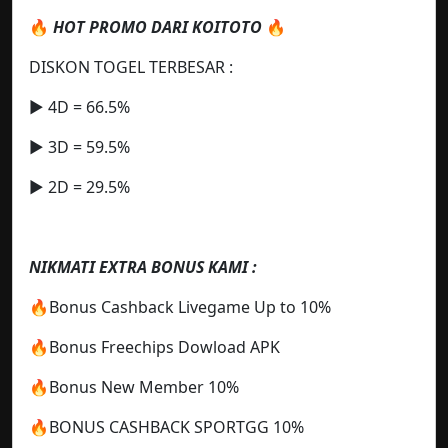
🔥
HOT PROMO DARI KOITOTO
🔥
DISKON TOGEL TERBESAR :
▶️ 4D = 66.5%
▶️ 3D = 59.5%
▶️ 2D = 29.5%
NIKMATI EXTRA BONUS KAMI :
🔥Bonus Cashback Livegame Up to 10%
🔥Bonus Freechips Dowload APK
🔥Bonus New Member 10%
🔥BONUS CASHBACK SPORTGG 10%