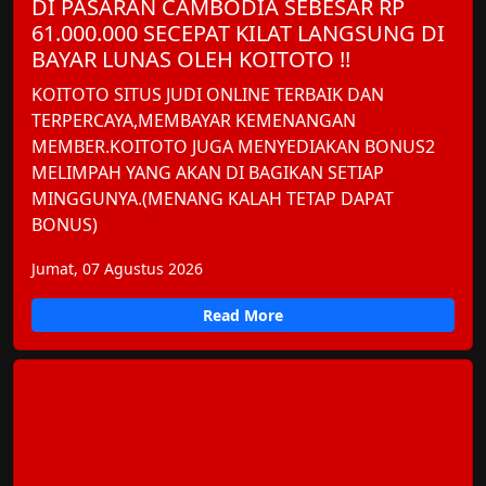
DI PASARAN CAMBODIA SEBESAR RP
61.000.000 SECEPAT KILAT LANGSUNG DI
BAYAR LUNAS OLEH KOITOTO !!
KOITOTO SITUS JUDI ONLINE TERBAIK DAN
TERPERCAYA,MEMBAYAR KEMENANGAN
MEMBER.KOITOTO JUGA MENYEDIAKAN BONUS2
MELIMPAH YANG AKAN DI BAGIKAN SETIAP
MINGGUNYA.(MENANG KALAH TETAP DAPAT
BONUS)
Jumat, 07 Agustus 2026
Read More