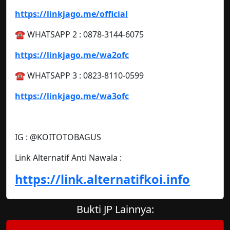
https://linkjago.me/official
☎️ WHATSAPP 2 : 0878-3144-6075
https://linkjago.me/wa2ofc
☎️ WHATSAPP 3 : 0823-8110-0599
https://linkjago.me/wa3ofc
IG : @KOITOTOBAGUS
Link Alternatif Anti Nawala :
https://link.alternatifkoi.info
Bukti JP Lainnya: