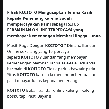
Pihak KOITOTO Mengucapkan Terima Kasih
Kepada Pemenang karena Sudah
mempercayakan kami sebagai SITUS
PERMAINAN ONLINE TERPERCAYA yang
membayar kemenangan Member Hingga Lunas.
Masih Ragu Dengan
KOITOTO
? Dimana Bandar
Online sekarang yang Terpercaya
seperti
KOITOTO
? Bandar Yang membayar
kemenangan Member Tanpa Tele-tele. Jadi anda
bermain di
KOITOTO
Tidak perlu khawatir pada
Situs
KOITOTO
karena kemenangan berapa pun
pasti dibayar lunas kepada pemenang.
KOITOTO
Bukan bandar online kaleng – kaleng
bosku tapi Pasti Bayar !!