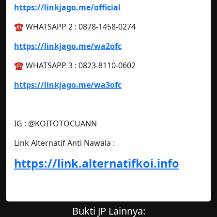
https://linkjago.me/official
☎️ WHATSAPP 2 : 0878-1458-0274
https://linkjago.me/wa2ofc
☎️ WHATSAPP 3 : 0823-8110-0602
https://linkjago.me/wa3ofc
IG : @KOITOTOCUANN
Link Alternatif Anti Nawala :
https://link.alternatifkoi.info
Bukti JP Lainnya: