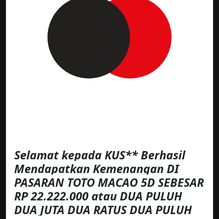
Selamat kepada KUS** Berhasil
Mendapatkan Kemenangan DI
PASARAN TOTO MACAO 5D SEBESAR
RP 22.222.000 atau DUA PULUH
DUA JUTA DUA RATUS DUA PULUH