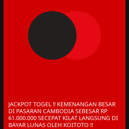
JACKPOT TOGEL !! KEMENANGAN BESAR
DI PASARAN CAMBODIA SEBESAR RP
61.000.000 SECEPAT KILAT LANGSUNG DI
BAYAR LUNAS OLEH KOITOTO !!