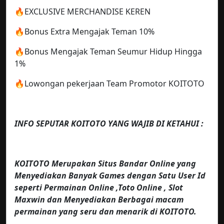
🔥EXCLUSIVE MERCHANDISE KEREN
🔥Bonus Extra Mengajak Teman 10%
🔥Bonus Mengajak Teman Seumur Hidup Hingga
1%
🔥Lowongan pekerjaan Team Promotor KOITOTO
INFO SEPUTAR KOITOTO YANG WAJIB DI KETAHUI :
KOITOTO Merupakan Situs Bandar Online yang
Menyediakan Banyak Games dengan Satu User Id
seperti Permainan Online ,Toto Online , Slot
Maxwin dan Menyediakan Berbagai macam
permainan yang seru dan menarik di KOITOTO.