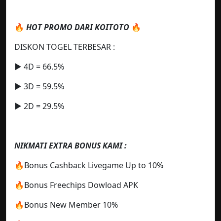
🔥
HOT PROMO DARI KOITOTO
🔥
DISKON TOGEL TERBESAR :
▶️ 4D = 66.5%
▶️ 3D = 59.5%
▶️ 2D = 29.5%
NIKMATI EXTRA BONUS KAMI :
🔥Bonus Cashback Livegame Up to 10%
🔥Bonus Freechips Dowload APK
🔥Bonus New Member 10%