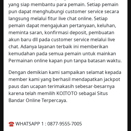
yang siap membantu para pemain. Setiap pemain
pun dapat menghubungi customer service secara
langsung melalui fitur live chat online. Setiap
pemain dapat mengajukan pertanyaan, keluhan,
meminta saran, konfirmasi deposit, pembuatan
akun baru dll pada customer service melalui live
chat. Adanya layanan terbaik ini memberikan
kemudahan pada semua pemain untuk mainkan
Permainan online kapan pun tanpa batasan waktu.
Dengan demikian kami sampaikan selamat kepada
member kami yang berhasil mendapatkan jackpot
paus dan ucapan terimakasih sebesar-besarnya
karena telah memilih KOITOTO sebagai Situs
Bandar Online Terpercaya.
☎️ WHATSAPP 1 : 0877-9555-7005