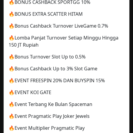
🔥BONUS CASHBACK SPORTGG 10%
🔥BONUS EXTRA SCATTER HITAM
🔥Bonus Cashback Turnover LiveGame 0.7%
🔥Lomba Panjat Turnover Setiap Minggu Hingga
150 JT Rupiah
🔥Bonus Turnover Slot Up to 0.5%
🔥Bonus Cashback Up to 3% Slot Game
🔥EVENT FREESPIN 20% DAN BUYSPIN 15%
🔥EVENT KOI GATE
🔥Event Terbang Ke Bulan Spaceman
🔥Event Pragmatic Play Joker Jewels
🔥Event Multiplier Pragmatic Play