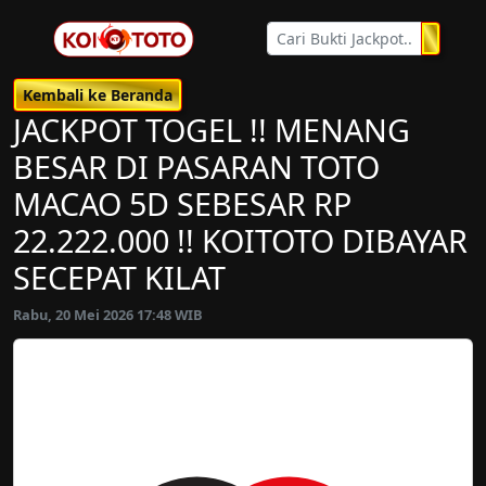
Kembali ke Beranda
JACKPOT TOGEL !! MENANG
BESAR DI PASARAN TOTO
MACAO 5D SEBESAR RP
22.222.000 !! KOITOTO DIBAYAR
SECEPAT KILAT
Rabu, 20 Mei 2026 17:48 WIB