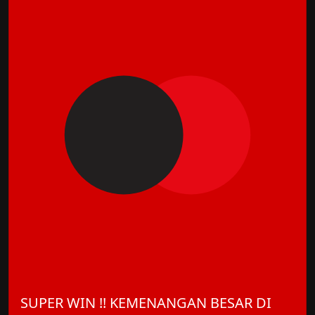
SUPER WIN !! KEMENANGAN BESAR DI