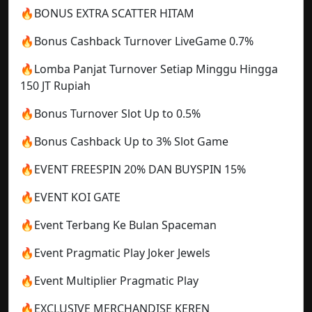
🔥BONUS EXTRA SCATTER HITAM
🔥Bonus Cashback Turnover LiveGame 0.7%
🔥Lomba Panjat Turnover Setiap Minggu Hingga
150 JT Rupiah
🔥Bonus Turnover Slot Up to 0.5%
🔥Bonus Cashback Up to 3% Slot Game
🔥EVENT FREESPIN 20% DAN BUYSPIN 15%
🔥EVENT KOI GATE
🔥Event Terbang Ke Bulan Spaceman
🔥Event Pragmatic Play Joker Jewels
🔥Event Multiplier Pragmatic Play
🔥EXCLUSIVE MERCHANDISE KEREN