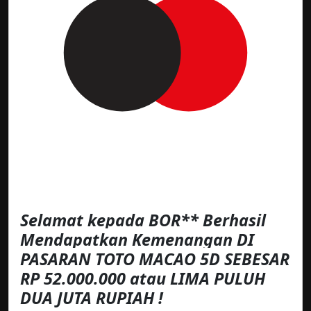
Selamat kepada BOR** Berhasil
Mendapatkan Kemenangan DI
PASARAN TOTO MACAO 5D SEBESAR
RP 52.000.000 atau LIMA PULUH
DUA JUTA RUPIAH !