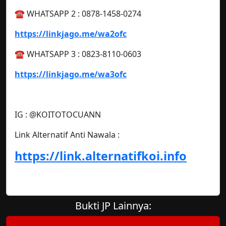
☎️ WHATSAPP 2 : 0878-1458-0274
https://linkjago.me/wa2ofc
☎️ WHATSAPP 3 : 0823-8110-0603
https://linkjago.me/wa3ofc
IG : @KOITOTOCUANN
Link Alternatif Anti Nawala :
https://link.alternatifkoi.info
Bukti JP Lainnya: