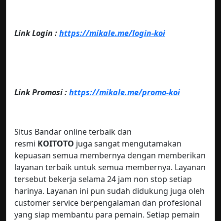
Link Login :
https://mikale.me/login-koi
Link Promosi :
https://mikale.me/promo-koi
Situs Bandar online terbaik dan
resmi
KOITOTO
juga sangat mengutamakan
kepuasan semua membernya dengan memberikan
layanan terbaik untuk semua membernya. Layanan
tersebut bekerja selama 24 jam non stop setiap
harinya. Layanan ini pun sudah didukung juga oleh
customer service berpengalaman dan profesional
yang siap membantu para pemain. Setiap pemain