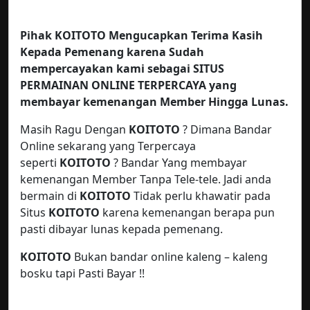
Pihak KOITOTO Mengucapkan Terima Kasih
Kepada Pemenang karena Sudah
mempercayakan kami sebagai SITUS
PERMAINAN ONLINE TERPERCAYA yang
membayar kemenangan Member Hingga Lunas.
Masih Ragu Dengan
KOITOTO
? Dimana Bandar
Online sekarang yang Terpercaya
seperti
KOITOTO
? Bandar Yang membayar
kemenangan Member Tanpa Tele-tele. Jadi anda
bermain di
KOITOTO
Tidak perlu khawatir pada
Situs
KOITOTO
karena kemenangan berapa pun
pasti dibayar lunas kepada pemenang.
KOITOTO
Bukan bandar online kaleng – kaleng
bosku tapi Pasti Bayar !!