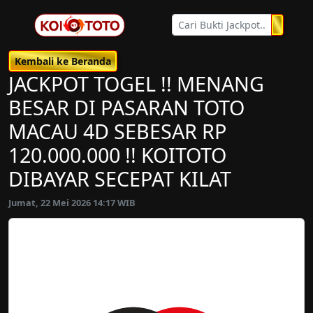
Kembali ke Beranda
JACKPOT TOGEL !! MENANG
BESAR DI PASARAN TOTO
MACAU 4D SEBESAR RP
120.000.000 !! KOITOTO
DIBAYAR SECEPAT KILAT
Jumat, 22 Mei 2026 14:17 WIB