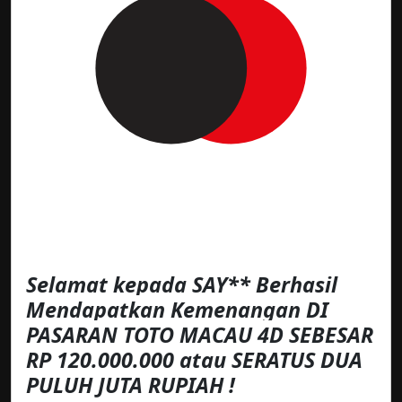
Selamat kepada SAY** Berhasil
Mendapatkan Kemenangan DI
PASARAN TOTO MACAU 4D SEBESAR
RP 120.000.000 atau SERATUS DUA
PULUH JUTA RUPIAH !