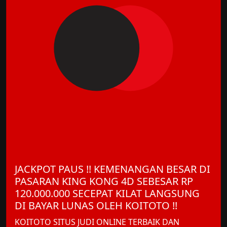
JACKPOT PAUS !! KEMENANGAN BESAR DI
PASARAN KING KONG 4D SEBESAR RP
120.000.000 SECEPAT KILAT LANGSUNG
DI BAYAR LUNAS OLEH KOITOTO !!
KOITOTO SITUS JUDI ONLINE TERBAIK DAN