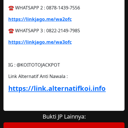
☎️ WHATSAPP 2 : 0878-1439-7556
https://linkjago.me/wa2ofc
☎️ WHATSAPP 3 : 0822-2149-7985
https://linkjago.me/wa3ofc
IG : @KOITOTOJACKPOT
Link Alternatif Anti Nawala :
https://link.alternatifkoi.info
Bukti JP Lainnya: