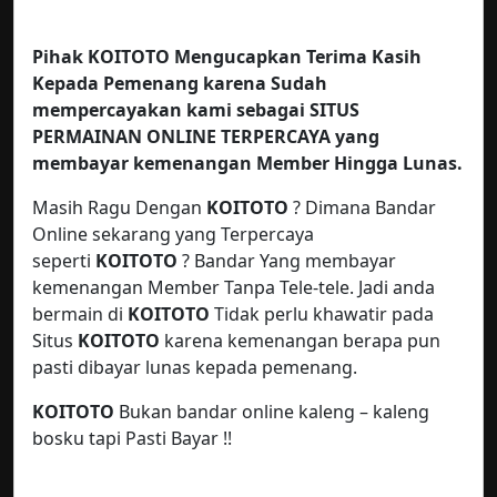
Pihak KOITOTO Mengucapkan Terima Kasih
Kepada Pemenang karena Sudah
mempercayakan kami sebagai SITUS
PERMAINAN ONLINE TERPERCAYA yang
membayar kemenangan Member Hingga Lunas.
Masih Ragu Dengan
KOITOTO
? Dimana Bandar
Online sekarang yang Terpercaya
seperti
KOITOTO
? Bandar Yang membayar
kemenangan Member Tanpa Tele-tele. Jadi anda
bermain di
KOITOTO
Tidak perlu khawatir pada
Situs
KOITOTO
karena kemenangan berapa pun
pasti dibayar lunas kepada pemenang.
KOITOTO
Bukan bandar online kaleng – kaleng
bosku tapi Pasti Bayar !!