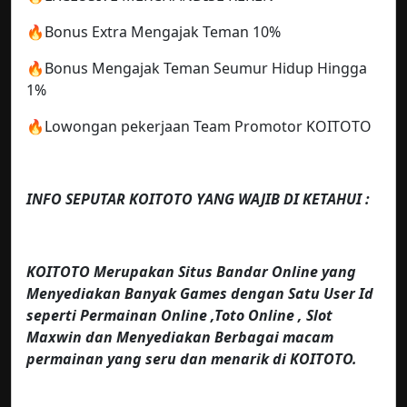
🔥Bonus Extra Mengajak Teman 10%
🔥Bonus Mengajak Teman Seumur Hidup Hingga
1%
🔥Lowongan pekerjaan Team Promotor KOITOTO
INFO SEPUTAR KOITOTO YANG WAJIB DI KETAHUI :
KOITOTO Merupakan Situs Bandar Online yang
Menyediakan Banyak Games dengan Satu User Id
seperti Permainan Online ,Toto Online , Slot
Maxwin dan Menyediakan Berbagai macam
permainan yang seru dan menarik di KOITOTO.