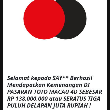
Selamat kepada SAY** Berhasil
Mendapatkan Kemenangan DI
PASARAN TOTO MACAU 4D SEBESAR
RP 138.000.000 atau SERATUS TIGA
PULUH DELAPAN JUTA RUPIAH !