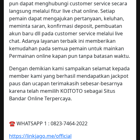
pun dapat menghubungi customer service secara
langsung melalui fitur live chat online. Setiap
pemain dapat mengajukan pertanyaan, keluhan,
meminta saran, konfirmasi deposit, pembuatan
akun baru dll pada customer service melalui live
chat. Adanya layanan terbaik ini memberikan
kemudahan pada semua pemain untuk mainkan
Permainan online kapan pun tanpa batasan waktu.
Dengan demikian kami sampaikan selamat kepada
member kami yang berhasil mendapatkan jackpot
paus dan ucapan terimakasih sebesar-besarnya
karena telah memilih KOITOTO sebagai Situs
Bandar Online Terpercaya.
☎️ WHATSAPP 1 : 0823-7464-2022
https://linkjago.me/official