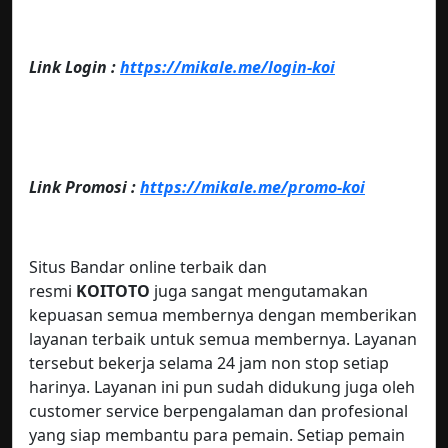
Link Login :
https://mikale.me/login-koi
Link Promosi :
https://mikale.me/promo-koi
Situs Bandar online terbaik dan
resmi
KOITOTO
juga sangat mengutamakan
kepuasan semua membernya dengan memberikan
layanan terbaik untuk semua membernya. Layanan
tersebut bekerja selama 24 jam non stop setiap
harinya. Layanan ini pun sudah didukung juga oleh
customer service berpengalaman dan profesional
yang siap membantu para pemain. Setiap pemain