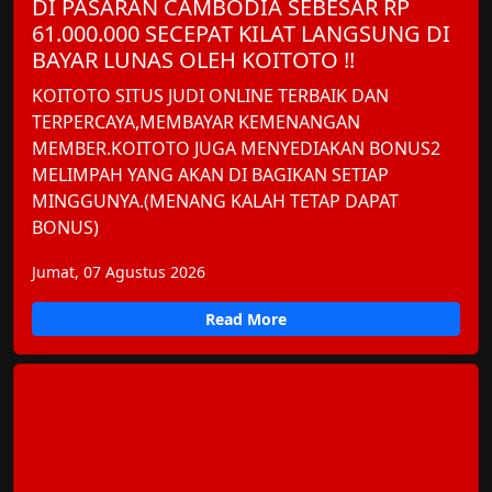
DI PASARAN CAMBODIA SEBESAR RP
61.000.000 SECEPAT KILAT LANGSUNG DI
BAYAR LUNAS OLEH KOITOTO !!
KOITOTO SITUS JUDI ONLINE TERBAIK DAN
TERPERCAYA,MEMBAYAR KEMENANGAN
MEMBER.KOITOTO JUGA MENYEDIAKAN BONUS2
MELIMPAH YANG AKAN DI BAGIKAN SETIAP
MINGGUNYA.(MENANG KALAH TETAP DAPAT
BONUS)
Jumat, 07 Agustus 2026
Read More