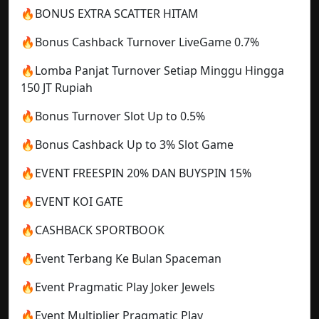
🔥BONUS EXTRA SCATTER HITAM
🔥Bonus Cashback Turnover LiveGame 0.7%
🔥Lomba Panjat Turnover Setiap Minggu Hingga
150 JT Rupiah
🔥Bonus Turnover Slot Up to 0.5%
🔥Bonus Cashback Up to 3% Slot Game
🔥EVENT FREESPIN 20% DAN BUYSPIN 15%
🔥EVENT KOI GATE
🔥
CASHBACK SPORTBOOK
🔥Event Terbang Ke Bulan Spaceman
🔥Event Pragmatic Play Joker Jewels
🔥Event Multiplier Pragmatic Play