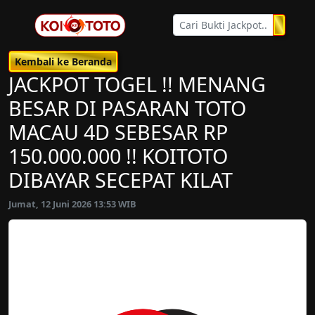
Kembali ke Beranda
JACKPOT TOGEL !! MENANG
BESAR DI PASARAN TOTO
MACAU 4D SEBESAR RP
150.000.000 !! KOITOTO
DIBAYAR SECEPAT KILAT
Jumat, 12 Juni 2026 13:53 WIB