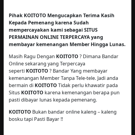
Pihak KOITOTO Mengucapkan Terima Kasih
Kepada Pemenang karena Sudah
mempercayakan kami sebagai SITUS
PERMAINAN ONLINE TERPERCAYA yang
membayar kemenangan Member Hingga Lunas.
Masih Ragu Dengan
KOITOTO
? Dimana Bandar
Online sekarang yang Terpercaya
seperti
KOITOTO
? Bandar Yang membayar
kemenangan Member Tanpa Tele-tele. Jadi anda
bermain di
KOITOTO
Tidak perlu khawatir pada
Situs
KOITOTO
karena kemenangan berapa pun
pasti dibayar lunas kepada pemenang.
KOITOTO
Bukan bandar online kaleng – kaleng
bosku tapi Pasti Bayar !!