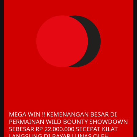
MEGA WIN !! KEMENANGAN BESAR DI
PERMAINAN WILD BOUNTY SHOWDOWN
SEBESAR RP 22.000.000 SECEPAT KILAT
LANGSUNG DI BAYAR LUNAS OLEH