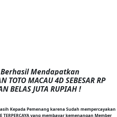
 Berhasil Mendapatkan
N TOTO MACAU 4D SEBESAR RP
AN BELAS JUTA RUPIAH !
Kasih Kepada Pemenang karena Sudah mempercayakan
NE TERPERCAYA yang membayar kemenangan Member