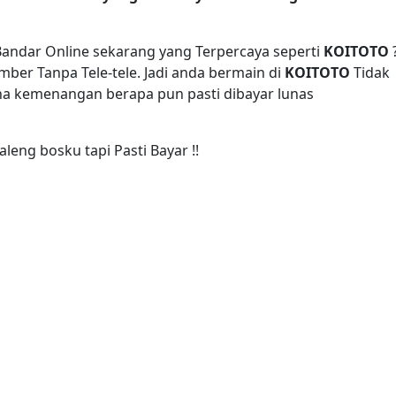
andar Online sekarang yang Terpercaya seperti
KOITOTO
r Tanpa Tele-tele. Jadi anda bermain di
KOITOTO
Tidak
a kemenangan berapa pun pasti dibayar lunas
leng bosku tapi Pasti Bayar !!