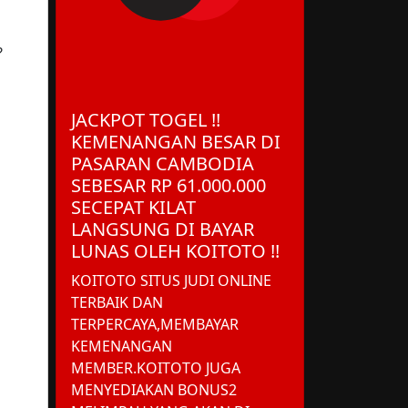
?
JACKPOT TOGEL !!
KEMENANGAN BESAR DI
PASARAN CAMBODIA
SEBESAR RP 61.000.000
SECEPAT KILAT
LANGSUNG DI BAYAR
LUNAS OLEH KOITOTO !!
KOITOTO SITUS JUDI ONLINE
TERBAIK DAN
TERPERCAYA,MEMBAYAR
KEMENANGAN
MEMBER.KOITOTO JUGA
MENYEDIAKAN BONUS2