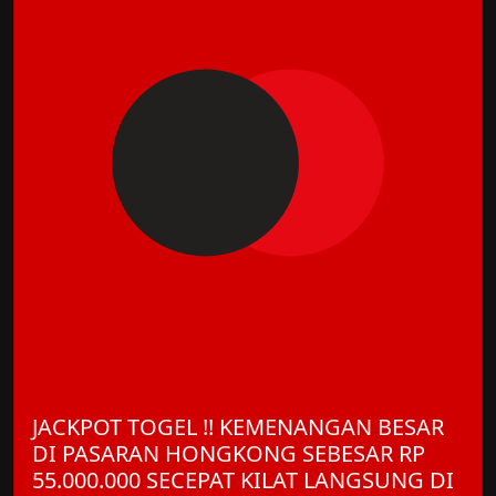
JACKPOT TOGEL !! KEMENANGAN BESAR
DI PASARAN HONGKONG SEBESAR RP
55.000.000 SECEPAT KILAT LANGSUNG DI