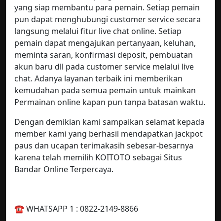
yang siap membantu para pemain. Setiap pemain
pun dapat menghubungi customer service secara
langsung melalui fitur live chat online. Setiap
pemain dapat mengajukan pertanyaan, keluhan,
meminta saran, konfirmasi deposit, pembuatan
akun baru dll pada customer service melalui live
chat. Adanya layanan terbaik ini memberikan
kemudahan pada semua pemain untuk mainkan
Permainan online kapan pun tanpa batasan waktu.
Dengan demikian kami sampaikan selamat kepada
member kami yang berhasil mendapatkan jackpot
paus dan ucapan terimakasih sebesar-besarnya
karena telah memilih KOITOTO sebagai Situs
Bandar Online Terpercaya.
☎️ WHATSAPP 1 : 0822-2149-8866