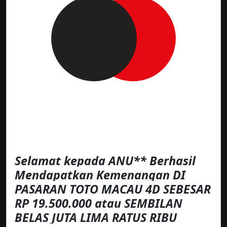
Selamat kepada ANU** Berhasil
Mendapatkan Kemenangan DI
PASARAN TOTO MACAU 4D SEBESAR
RP 19.500.000 atau SEMBILAN
BELAS JUTA LIMA RATUS RIBU