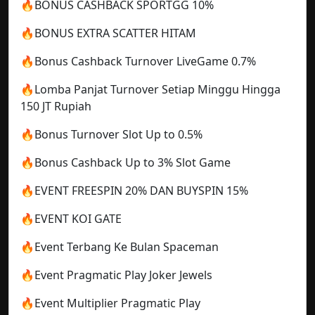
🔥BONUS CASHBACK SPORTGG 10%
🔥BONUS EXTRA SCATTER HITAM
🔥Bonus Cashback Turnover LiveGame 0.7%
🔥Lomba Panjat Turnover Setiap Minggu Hingga
150 JT Rupiah
🔥Bonus Turnover Slot Up to 0.5%
🔥Bonus Cashback Up to 3% Slot Game
🔥EVENT FREESPIN 20% DAN BUYSPIN 15%
🔥EVENT KOI GATE
🔥Event Terbang Ke Bulan Spaceman
🔥Event Pragmatic Play Joker Jewels
🔥Event Multiplier Pragmatic Play