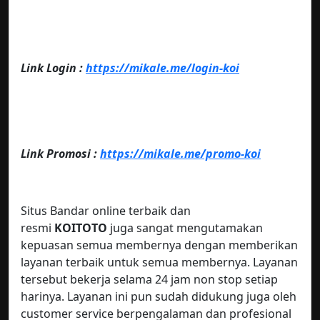
Link Login :
https://mikale.me/login-koi
Link Promosi :
https://mikale.me/promo-koi
Situs Bandar online terbaik dan
resmi
KOITOTO
juga sangat mengutamakan
kepuasan semua membernya dengan memberikan
layanan terbaik untuk semua membernya. Layanan
tersebut bekerja selama 24 jam non stop setiap
harinya. Layanan ini pun sudah didukung juga oleh
customer service berpengalaman dan profesional