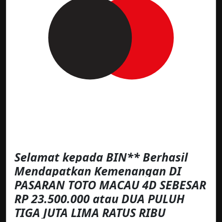
Selamat kepada BIN** Berhasil
Mendapatkan Kemenangan DI
PASARAN TOTO MACAU 4D SEBESAR
RP 23.500.000 atau DUA PULUH
TIGA JUTA LIMA RATUS RIBU