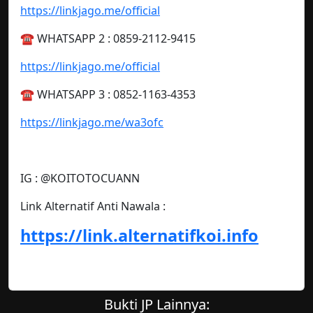
https://linkjago.me/official
☎️ WHATSAPP 2 : 0859-2112-9415
https://linkjago.me/official
☎️ WHATSAPP 3 : 0852-1163-4353
https://linkjago.me/wa3ofc
IG : @KOITOTOCUANN
Link Alternatif Anti Nawala :
https://link.alternatifkoi.info
Bukti JP Lainnya: