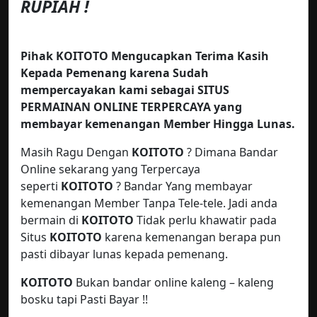
RUPIAH !
Pihak KOITOTO Mengucapkan Terima Kasih
Kepada Pemenang karena Sudah
mempercayakan kami sebagai SITUS
PERMAINAN ONLINE TERPERCAYA yang
membayar kemenangan Member Hingga Lunas.
Masih Ragu Dengan
KOITOTO
? Dimana Bandar
Online sekarang yang Terpercaya
seperti
KOITOTO
? Bandar Yang membayar
kemenangan Member Tanpa Tele-tele. Jadi anda
bermain di
KOITOTO
Tidak perlu khawatir pada
Situs
KOITOTO
karena kemenangan berapa pun
pasti dibayar lunas kepada pemenang.
KOITOTO
Bukan bandar online kaleng – kaleng
bosku tapi Pasti Bayar !!