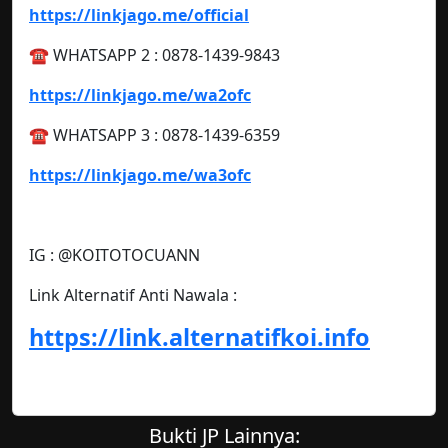
https://linkjago.me/official
☎️ WHATSAPP 2 : 0878-1439-9843
https://linkjago.me/wa2ofc
☎️ WHATSAPP 3 : 0878-1439-6359
https://linkjago.me/wa3ofc
IG : @KOITOTOCUANN
Link Alternatif Anti Nawala :
https://link.alternatifkoi.info
Bukti JP Lainnya: