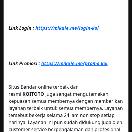
Link Login :
https://mikale.me/login-koi
Link Promosi :
https://mikale.me/promo-koi
Situs Bandar online terbaik dan
resmi
KOITOTO
juga sangat mengutamakan
kepuasan semua membernya dengan memberikan
layanan terbaik untuk semua membernya. Layanan
tersebut bekerja selama 24 jam non stop setiap
harinya. Layanan ini pun sudah didukung juga oleh
customer service berpengalaman dan profesional