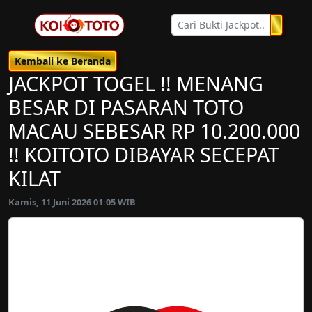
Kembali ke Beranda
JACKPOT TOGEL !! MENANG
BESAR DI PASARAN TOTO
MACAU SEBESAR RP 10.200.000
!! KOITOTO DIBAYAR SECEPAT
KILAT
Kamis, 11 Juni 2026 01:05 WIB