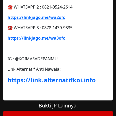
☎️ WHATSAPP 2 : 0821-9524-2614
https://linkjago.me/wa2ofc
☎️ WHATSAPP 3 : 0878-1439-9835
https://linkjago.me/wa3ofc
IG : @KOIMASADEPANMU
Link Alternatif Anti Nawala :
https://link.alternatifkoi.info
Bukti JP Lainnya: