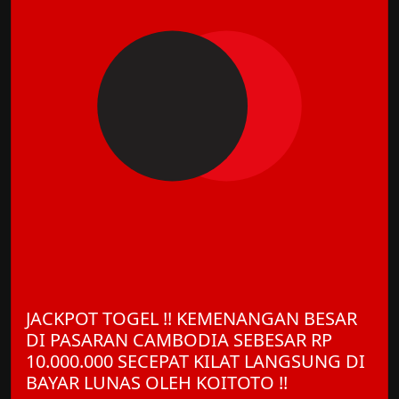
JACKPOT TOGEL !! KEMENANGAN BESAR
DI PASARAN CAMBODIA SEBESAR RP
10.000.000 SECEPAT KILAT LANGSUNG DI
BAYAR LUNAS OLEH KOITOTO !!