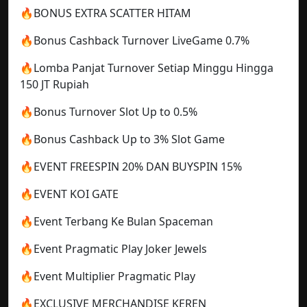
🔥BONUS EXTRA SCATTER HITAM
🔥Bonus Cashback Turnover LiveGame 0.7%
🔥Lomba Panjat Turnover Setiap Minggu Hingga
150 JT Rupiah
🔥Bonus Turnover Slot Up to 0.5%
🔥Bonus Cashback Up to 3% Slot Game
🔥EVENT FREESPIN 20% DAN BUYSPIN 15%
🔥EVENT KOI GATE
🔥Event Terbang Ke Bulan Spaceman
🔥Event Pragmatic Play Joker Jewels
🔥Event Multiplier Pragmatic Play
🔥EXCLUSIVE MERCHANDISE KEREN