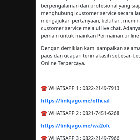
berpengalaman dan profesional yang sia
menghubungi customer service secara lang
mengajukan pertanyaan, keluhan, meminta
customer service melalui live chat. Ada
pemain untuk mainkan Permainan online 
Dengan demikian kami sampaikan selama
paus dan ucapan terimakasih sebesar-be
Online Terpercaya.
☎️ WHATSAPP 1 : 0822-2149-7913
https://linkjago.me/official
☎️ WHATSAPP 2 : 0821-7451-6268
https://linkjago.me/wa2ofc
☎️ WHATSAPP 3 : 0822-2149-7966