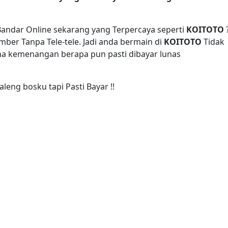
andar Online sekarang yang Terpercaya seperti
KOITOTO
r Tanpa Tele-tele. Jadi anda bermain di
KOITOTO
Tidak
a kemenangan berapa pun pasti dibayar lunas
leng bosku tapi Pasti Bayar !!