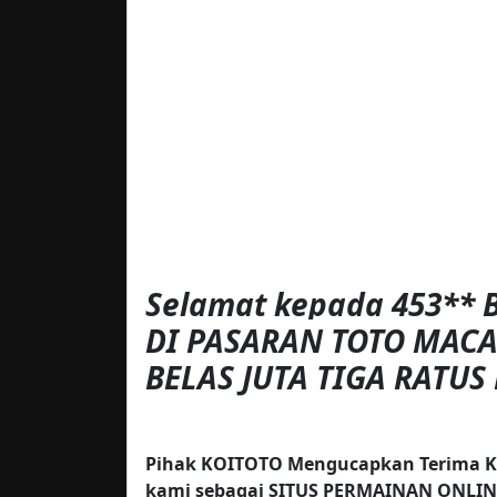
Selamat kepada 453**
DI PASARAN TOTO MACAU
BELAS JUTA TIGA RATUS 
Pihak KOITOTO Mengucapkan Terima 
kami sebagai SITUS PERMAINAN ONLI