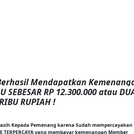
 Berhasil Mendapatkan Kemenang
 SEBESAR RP 12.300.000 atau DU
RIBU RUPIAH !
Kasih Kepada Pemenang karena Sudah mempercayakan
NE TERPERCAYA yang membayar kemenangan Member