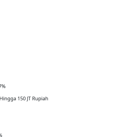
.7%
Hingga 150 JT Rupiah
%