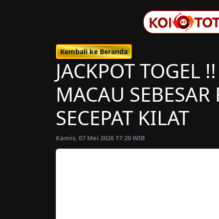
Kembali ke Beranda
JACKPOT TOGEL !
MACAU SEBESAR R
SECEPAT KILAT
Kamis, 07 Mei 2026 17:20 WIB