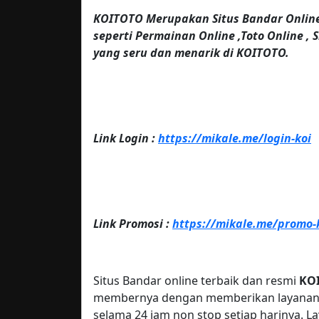
KOITOTO Merupakan Situs Bandar Onlin
seperti Permainan Online ,Toto Online
yang seru dan menarik di KOITOTO.
Link Login :
https://mikale.me/login-koi
Link Promosi :
https://mikale.me/promo-
Situs Bandar online terbaik dan resmi
KO
membernya dengan memberikan layanan t
selama 24 jam non stop setiap harinya. L