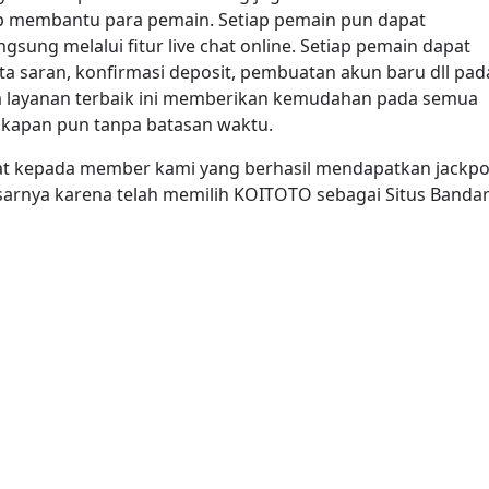
p membantu para pemain. Setiap pemain pun dapat
sung melalui fitur live chat online. Setiap pemain dapat
 saran, konfirmasi deposit, pembuatan akun baru dll pad
nya layanan terbaik ini memberikan kemudahan pada semua
kapan pun tanpa batasan waktu.
t kepada member kami yang berhasil mendapatkan jackpo
sarnya karena telah memilih KOITOTO sebagai Situs Banda