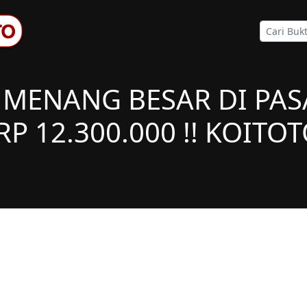
! MENANG BESAR DI PA
P 12.300.000 !! KOITO