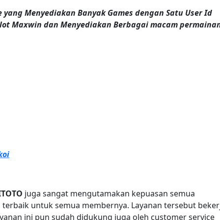
e yang Menyediakan Banyak Games dengan Satu User Id
 , Slot Maxwin dan Menyediakan Berbagai macam permaina
koi
ITOTO
juga sangat mengutamakan kepuasan semua
erbaik untuk semua membernya. Layanan tersebut beker
ayanan ini pun sudah didukung juga oleh customer service