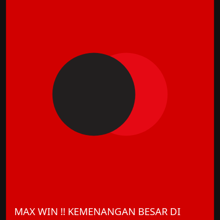
MAX WIN !! KEMENANGAN BESAR DI