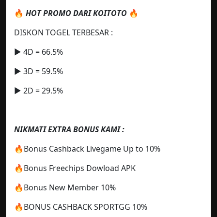
🔥
HOT PROMO DARI KOITOTO
🔥
DISKON TOGEL TERBESAR :
▶️ 4D = 66.5%
▶️ 3D = 59.5%
▶️ 2D = 29.5%
NIKMATI EXTRA BONUS KAMI :
🔥Bonus Cashback Livegame Up to 10%
🔥Bonus Freechips Dowload APK
🔥Bonus New Member 10%
🔥BONUS CASHBACK SPORTGG 10%