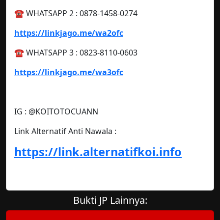
☎️ WHATSAPP 2 : 0878-1458-0274
https://linkjago.me/wa2ofc
☎️ WHATSAPP 3 : 0823-8110-0603
https://linkjago.me/wa3ofc
IG : @KOITOTOCUANN
Link Alternatif Anti Nawala :
https://link.alternatifkoi.info
Bukti JP Lainnya: