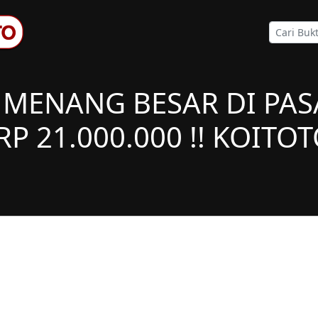
! MENANG BESAR DI PA
P 21.000.000 !! KOITO