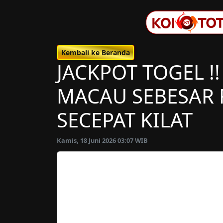
Kembali ke Beranda
JACKPOT TOGEL !
MACAU SEBESAR R
SECEPAT KILAT
Kamis, 18 Juni 2026 03:07 WIB