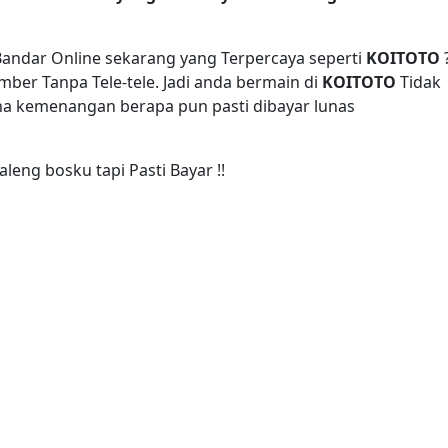
andar Online sekarang yang Terpercaya seperti
KOITOTO
r Tanpa Tele-tele. Jadi anda bermain di
KOITOTO
Tidak
a kemenangan berapa pun pasti dibayar lunas
leng bosku tapi Pasti Bayar !!