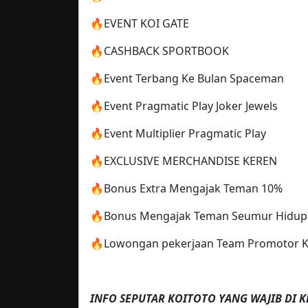
🔥EVENT KOI GATE
🔥
CASHBACK SPORTBOOK
🔥Event Terbang Ke Bulan Spaceman
🔥Event Pragmatic Play Joker Jewels
🔥Event Multiplier Pragmatic Play
🔥EXCLUSIVE MERCHANDISE KEREN
🔥Bonus Extra Mengajak Teman 10%
🔥Bonus Mengajak Teman Seumur Hidup
🔥Lowongan pekerjaan Team Promotor 
INFO SEPUTAR KOITOTO YANG WAJIB DI K