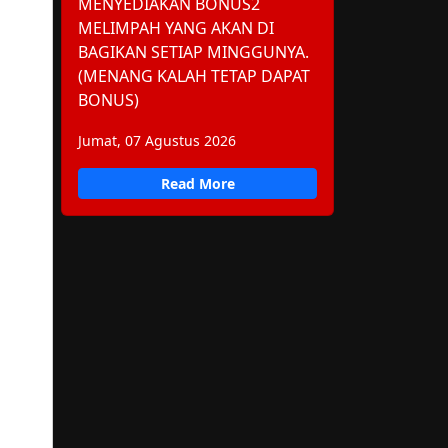
MENYEDIAKAN BONUS2
MELIMPAH YANG AKAN DI
BAGIKAN SETIAP MINGGUNYA.
(MENANG KALAH TETAP DAPAT
BONUS)
Jumat, 07 Agustus 2026
Read More