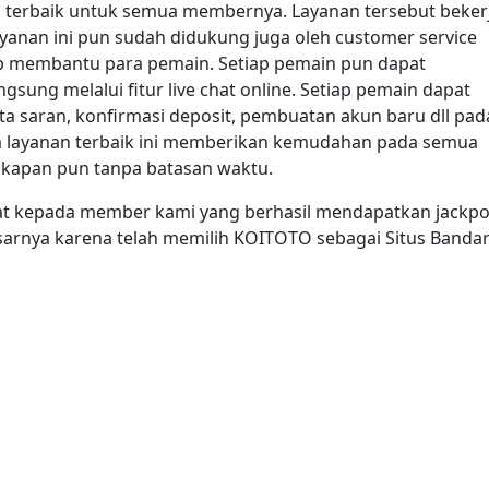
erbaik untuk semua membernya. Layanan tersebut beker
ayanan ini pun sudah didukung juga oleh customer service
p membantu para pemain. Setiap pemain pun dapat
sung melalui fitur live chat online. Setiap pemain dapat
 saran, konfirmasi deposit, pembuatan akun baru dll pad
nya layanan terbaik ini memberikan kemudahan pada semua
kapan pun tanpa batasan waktu.
t kepada member kami yang berhasil mendapatkan jackpo
sarnya karena telah memilih KOITOTO sebagai Situs Banda