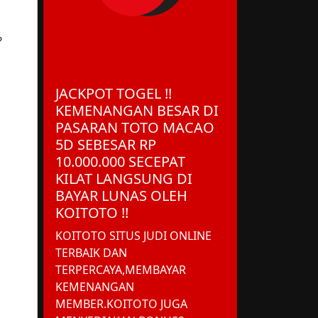
?
JACKPOT TOGEL !!
KEMENANGAN BESAR DI
PASARAN TOTO MACAO
5D SEBESAR RP
10.000.000 SECEPAT
KILAT LANGSUNG DI
BAYAR LUNAS OLEH
KOITOTO !!
KOITOTO SITUS JUDI ONLINE
TERBAIK DAN
TERPERCAYA,MEMBAYAR
KEMENANGAN
MEMBER.KOITOTO JUGA