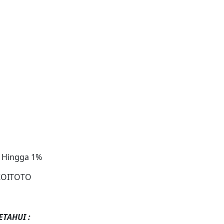
 Hingga 1%
KOITOTO
ETAHUI :