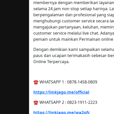
membernya dengan memberikan layanan t
selama 24 jam non stop setiap harinya. L
berpengalaman dan profesional yang sia
menghubungi customer service secara lang
mengajukan pertanyaan, keluhan, meminta
customer service melalui live chat. Ada
pemain untuk mainkan Permainan online 
Dengan demikian kami sampaikan selama
paus dan ucapan terimakasih sebesar-be
Online Terpercaya.
☎️ WHATSAPP 1 : 0878-1458-0809
https://linkjago.me/official
☎️ WHATSAPP 2 : 0823-1911-2223
https://linkjago.me/wa2ofc