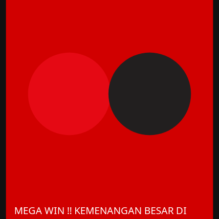
MEGA WIN !! KEMENANGAN BESAR DI