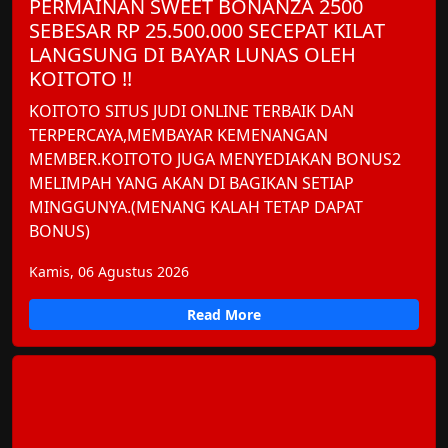
PERMAINAN SWEET BONANZA 2500
SEBESAR RP 25.500.000 SECEPAT KILAT
LANGSUNG DI BAYAR LUNAS OLEH
KOITOTO !!
KOITOTO SITUS JUDI ONLINE TERBAIK DAN
TERPERCAYA,MEMBAYAR KEMENANGAN
MEMBER.KOITOTO JUGA MENYEDIAKAN BONUS2
MELIMPAH YANG AKAN DI BAGIKAN SETIAP
MINGGUNYA.(MENANG KALAH TETAP DAPAT
BONUS)
Kamis, 06 Agustus 2026
Read More