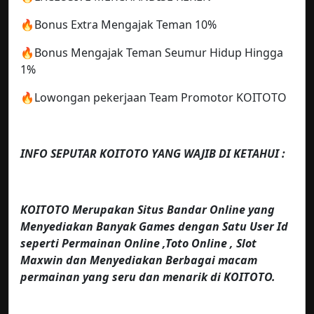
🔥Bonus Extra Mengajak Teman 10%
🔥Bonus Mengajak Teman Seumur Hidup Hingga
1%
🔥Lowongan pekerjaan Team Promotor KOITOTO
INFO SEPUTAR KOITOTO YANG WAJIB DI KETAHUI :
KOITOTO Merupakan Situs Bandar Online yang
Menyediakan Banyak Games dengan Satu User Id
seperti Permainan Online ,Toto Online , Slot
Maxwin dan Menyediakan Berbagai macam
permainan yang seru dan menarik di KOITOTO.