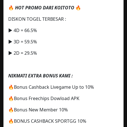
🔥
HOT PROMO DARI KOITOTO
🔥
DISKON TOGEL TERBESAR :
▶️ 4D = 66.5%
▶️ 3D = 59.5%
▶️ 2D = 29.5%
NIKMATI EXTRA BONUS KAMI :
🔥Bonus Cashback Livegame Up to 10%
🔥Bonus Freechips Dowload APK
🔥Bonus New Member 10%
🔥BONUS CASHBACK SPORTGG 10%