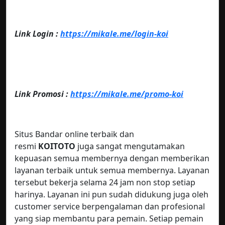
Link Login :
https://mikale.me/login-koi
Link Promosi :
https://mikale.me/promo-koi
Situs Bandar online terbaik dan
resmi
KOITOTO
juga sangat mengutamakan
kepuasan semua membernya dengan memberikan
layanan terbaik untuk semua membernya. Layanan
tersebut bekerja selama 24 jam non stop setiap
harinya. Layanan ini pun sudah didukung juga oleh
customer service berpengalaman dan profesional
yang siap membantu para pemain. Setiap pemain