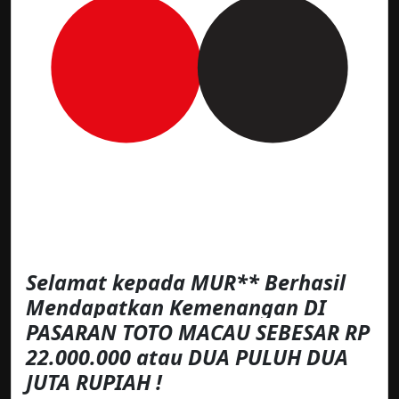
Selamat kepada MUR** Berhasil
Mendapatkan Kemenangan DI
PASARAN TOTO MACAU SEBESAR RP
22.000.000 atau DUA PULUH DUA
JUTA RUPIAH !