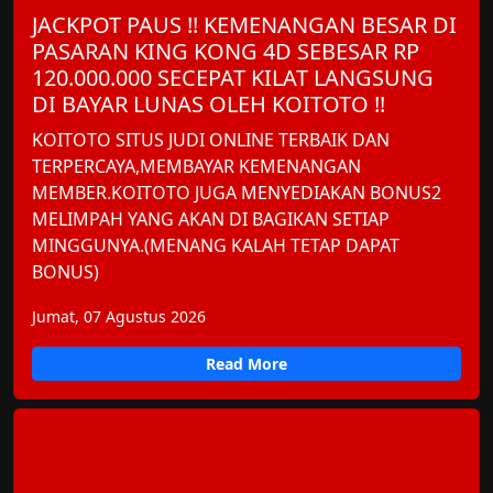
JACKPOT PAUS !! KEMENANGAN BESAR DI
PASARAN KING KONG 4D SEBESAR RP
120.000.000 SECEPAT KILAT LANGSUNG
DI BAYAR LUNAS OLEH KOITOTO !!
KOITOTO SITUS JUDI ONLINE TERBAIK DAN
TERPERCAYA,MEMBAYAR KEMENANGAN
MEMBER.KOITOTO JUGA MENYEDIAKAN BONUS2
MELIMPAH YANG AKAN DI BAGIKAN SETIAP
MINGGUNYA.(MENANG KALAH TETAP DAPAT
BONUS)
Jumat, 07 Agustus 2026
Read More