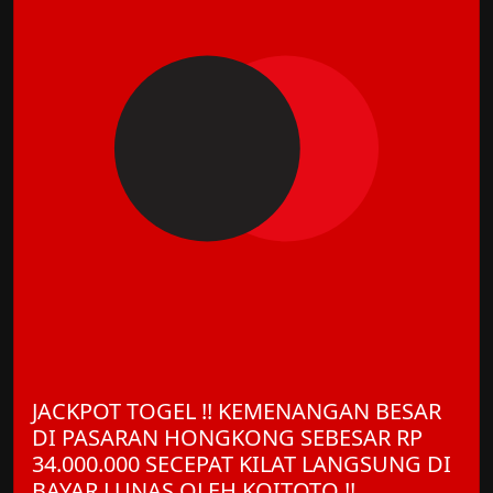
JACKPOT TOGEL !! KEMENANGAN BESAR
DI PASARAN HONGKONG SEBESAR RP
34.000.000 SECEPAT KILAT LANGSUNG DI
BAYAR LUNAS OLEH KOITOTO !!