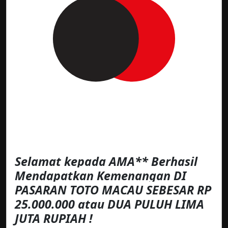
Selamat kepada AMA** Berhasil
Mendapatkan Kemenangan DI
PASARAN TOTO MACAU SEBESAR RP
25.000.000 atau DUA PULUH LIMA
JUTA RUPIAH !