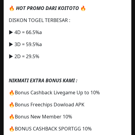
🔥
HOT PROMO DARI KOITOTO
🔥
DISKON TOGEL TERBESAR :
▶️ 4D = 66.5%a
▶️ 3D = 59.5%a
▶️ 2D = 29.5%
NIKMATI EXTRA BONUS KAMI :
🔥Bonus Cashback Livegame Up to 10%
🔥Bonus Freechips Dowload APK
🔥Bonus New Member 10%
🔥BONUS CASHBACK SPORTGG 10%