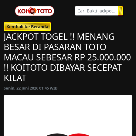
Kembali ke Beranda
JACKPOT TOGEL !! MENANG
BESAR DI PASARAN TOTO
MACAU SEBESAR RP 25.000.000
!! KOITOTO DIBAYAR SECEPAT
KILAT
Senin, 22 Juni 2026 01:45 WIB