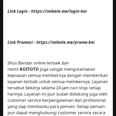
Link Login : https://mikale.me/login-koi
Link Promosi : https://mikale.me/promo-koi
Situs Bandar online terbaik dan
resmi
KOITOTO
juga sangat mengutamakan
kepuasan semua membernya dengan memberikan
layanan terbaik untuk semua membernya. Layanan
tersebut bekerja selama 24 jam non stop setiap
harinya. Layanan ini pun sudah didukung juga oleh
customer service berpengalaman dan profesional
yang siap membantu para pemain. Setiap pemain
pun dapat menghubungi customer service secara