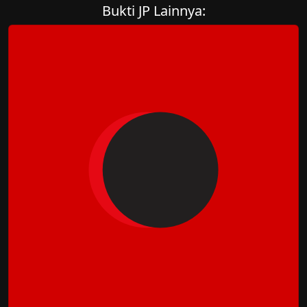
Bukti JP Lainnya: