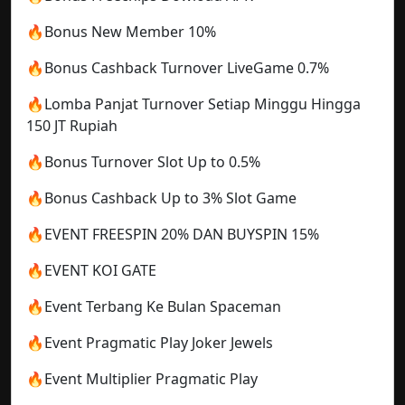
🔥Bonus New Member 10%
🔥Bonus Cashback Turnover LiveGame 0.7%
🔥Lomba Panjat Turnover Setiap Minggu Hingga
150 JT Rupiah
🔥Bonus Turnover Slot Up to 0.5%
🔥Bonus Cashback Up to 3% Slot Game
🔥EVENT FREESPIN 20% DAN BUYSPIN 15%
🔥EVENT KOI GATE
🔥Event Terbang Ke Bulan Spaceman
🔥Event Pragmatic Play Joker Jewels
🔥Event Multiplier Pragmatic Play