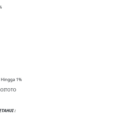
%
 Hingga 1%
KOITOTO
ETAHUI :