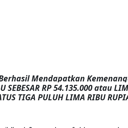
 Berhasil Mendapatkan Kemenan
 SEBESAR RP 54.135.000 atau LI
ATUS TIGA PULUH LIMA RIBU RUPI