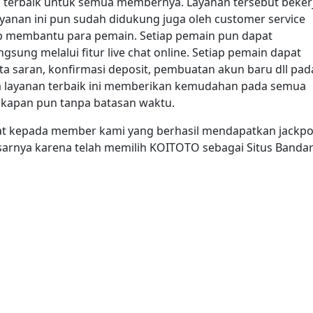
erbaik untuk semua membernya. Layanan tersebut beker
ayanan ini pun sudah didukung juga oleh customer service
p membantu para pemain. Setiap pemain pun dapat
sung melalui fitur live chat online. Setiap pemain dapat
 saran, konfirmasi deposit, pembuatan akun baru dll pad
nya layanan terbaik ini memberikan kemudahan pada semua
kapan pun tanpa batasan waktu.
t kepada member kami yang berhasil mendapatkan jackpo
sarnya karena telah memilih KOITOTO sebagai Situs Banda