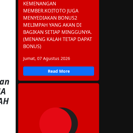
KEMENANGAN
MEMBER.KOITOTO JUGA
MENYEDIAKAN BONUS2
MELIMPAH YANG AKAN DI
BAGIKAN SETIAP MINGGUNYA.
(MENANG KALAH TETAP DAPAT
BONUS)
Jumat, 07 Agustus 2026
Read More
gan
MA
AH