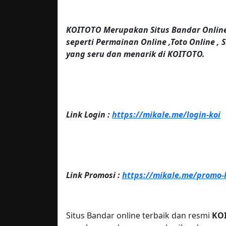
KOITOTO Merupakan Situs Bandar Onlin
seperti Permainan Online ,Toto Online
yang seru dan menarik di KOITOTO.
Link Login :
https://mikale.me/login-koi
Link Promosi :
https://mikale.me/promo-
Situs Bandar online terbaik dan resmi
KO