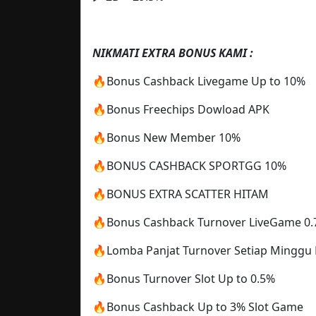
NIKMATI EXTRA BONUS KAMI :
🔥Bonus Cashback Livegame Up to 10%
🔥Bonus Freechips Dowload APK
🔥Bonus New Member 10%
🔥BONUS CASHBACK SPORTGG 10%
🔥BONUS EXTRA SCATTER HITAM
🔥Bonus Cashback Turnover LiveGame 0
🔥Lomba Panjat Turnover Setiap Minggu 
🔥Bonus Turnover Slot Up to 0.5%
🔥Bonus Cashback Up to 3% Slot Game