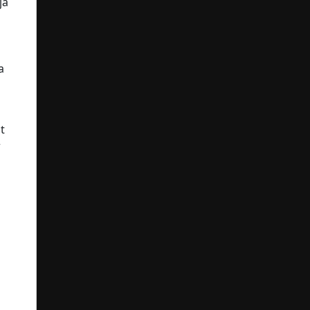
ja
a
t
r