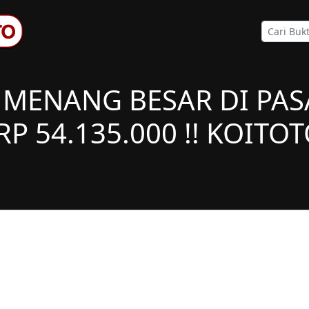
! MENANG BESAR DI PA
P 54.135.000 !! KOITO