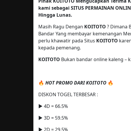
Pihak KOITOTO Mengucapkan Terima 
kami sebagai SITUS PERMAINAN ONLI
Hingga Lunas.
Masih Ragu Dengan
KOITOTO
? Dimana B
Bandar Yang membayar kemenangan Membe
perlu khawatir pada Situs
KOITOTO
karen
kepada pemenang.
KOITOTO
Bukan bandar online kaleng – ka
🔥
HOT PROMO DARI KOITOTO
🔥
DISKON TOGEL TERBESAR :
▶️ 4D = 66.5%
▶️ 3D = 59.5%
▶️ 2D = 29.5%