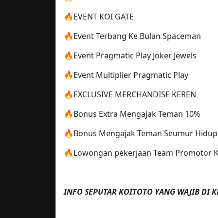
🔥EVENT KOI GATE
🔥Event Terbang Ke Bulan Spaceman
🔥Event Pragmatic Play Joker Jewels
🔥Event Multiplier Pragmatic Play
🔥EXCLUSIVE MERCHANDISE KEREN
🔥Bonus Extra Mengajak Teman 10%
🔥Bonus Mengajak Teman Seumur Hidup
🔥Lowongan pekerjaan Team Promotor 
INFO SEPUTAR KOITOTO YANG WAJIB DI K