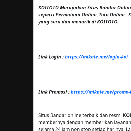
KOITOTO Merupakan Situs Bandar Onlin
seperti Permainan Online ,Toto Online
yang seru dan menarik di KOITOTO.
Link Login :
https://mikale.me/login-koi
Link Promosi :
https://mikale.me/promo-
Situs Bandar online terbaik dan resmi
KO
membernya dengan memberikan layanan t
selama 24 jam non stop setiap harinya. L