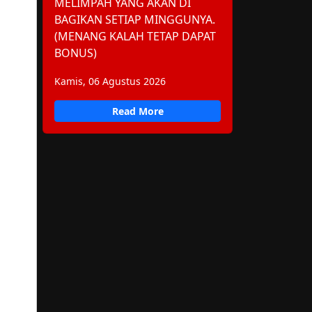
MELIMPAH YANG AKAN DI
BAGIKAN SETIAP MINGGUNYA.
(MENANG KALAH TETAP DAPAT
BONUS)
Kamis, 06 Agustus 2026
Read More