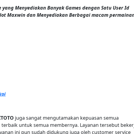
e yang Menyediakan Banyak Games dengan Satu User Id
 , Slot Maxwin dan Menyediakan Berbagai macam permaina
koi
ITOTO
juga sangat mengutamakan kepuasan semua
erbaik untuk semua membernya. Layanan tersebut beker
ayanan ini pun sudah didukung juga oleh customer service