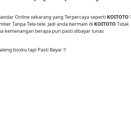
andar Online sekarang yang Terpercaya seperti
KOITOTO
r Tanpa Tele-tele. Jadi anda bermain di
KOITOTO
Tidak
a kemenangan berapa pun pasti dibayar lunas
leng bosku tapi Pasti Bayar !!