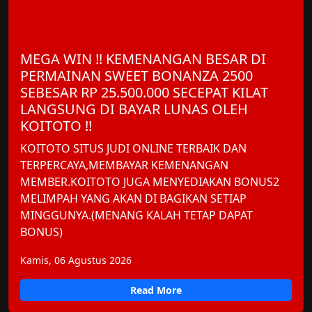
MEGA WIN !! KEMENANGAN BESAR DI
PERMAINAN SWEET BONANZA 2500
SEBESAR RP 25.500.000 SECEPAT KILAT
LANGSUNG DI BAYAR LUNAS OLEH
KOITOTO !!
KOITOTO SITUS JUDI ONLINE TERBAIK DAN
TERPERCAYA,MEMBAYAR KEMENANGAN
MEMBER.KOITOTO JUGA MENYEDIAKAN BONUS2
MELIMPAH YANG AKAN DI BAGIKAN SETIAP
MINGGUNYA.(MENANG KALAH TETAP DAPAT
BONUS)
Kamis, 06 Agustus 2026
Read More