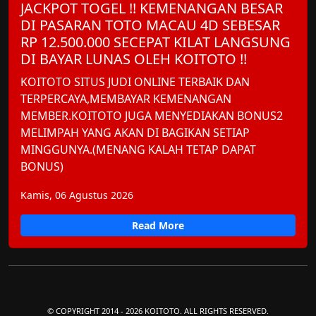
JACKPOT TOGEL !! KEMENANGAN BESAR
DI PASARAN TOTO MACAU 4D SEBESAR
RP 12.500.000 SECEPAT KILAT LANGSUNG
DI BAYAR LUNAS OLEH KOITOTO !!
KOITOTO SITUS JUDI ONLINE TERBAIK DAN
TERPERCAYA,MEMBAYAR KEMENANGAN
MEMBER.KOITOTO JUGA MENYEDIAKAN BONUS2
MELIMPAH YANG AKAN DI BAGIKAN SETIAP
MINGGUNYA.(MENANG KALAH TETAP DAPAT
BONUS)
Kamis, 06 Agustus 2026
Read More
© COPYRIGHT 2014 - 2026 KOITOTO. ALL RIGHTS RESERVED.