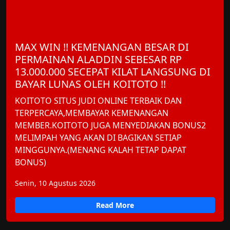
MAX WIN !! KEMENANGAN BESAR DI
PERMAINAN ALADDIN SEBESAR RP
13.000.000 SECEPAT KILAT LANGSUNG DI
BAYAR LUNAS OLEH KOITOTO !!
KOITOTO SITUS JUDI ONLINE TERBAIK DAN
TERPERCAYA,MEMBAYAR KEMENANGAN
MEMBER.KOITOTO JUGA MENYEDIAKAN BONUS2
MELIMPAH YANG AKAN DI BAGIKAN SETIAP
MINGGUNYA.(MENANG KALAH TETAP DAPAT
BONUS)
Senin, 10 Agustus 2026
Read More