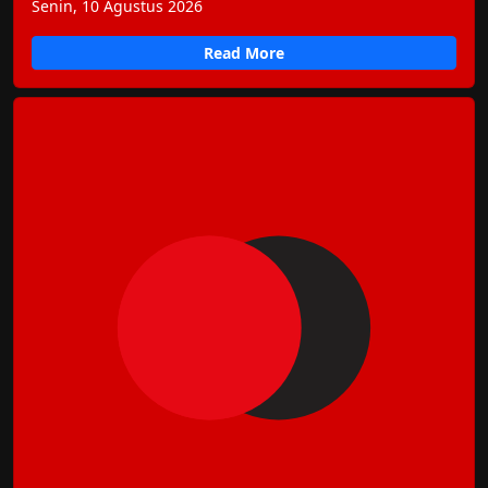
Senin, 10 Agustus 2026
Read More