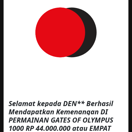
Selamat kepada DEN** Berhasil
Mendapatkan Kemenangan DI
PERMAINAN GATES OF OLYMPUS
1000 RP 44.000.000 atau EMPAT