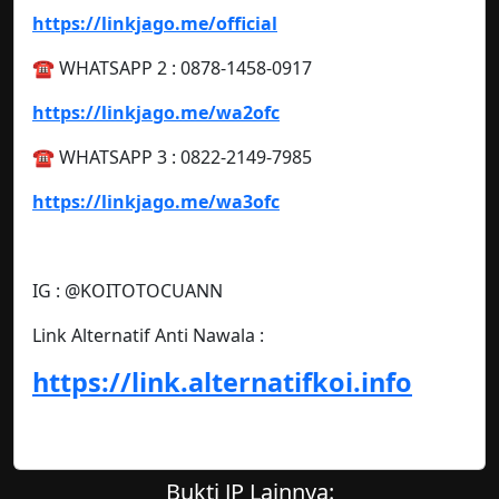
https://linkjago.me/official
☎️ WHATSAPP 2 : 0878-1458-0917
https://linkjago.me/wa2ofc
☎️ WHATSAPP 3 : 0822-2149-7985
https://linkjago.me/wa3ofc
IG : @KOITOTOCUANN
Link Alternatif Anti Nawala :
https://link.alternatifkoi.info
Bukti JP Lainnya: