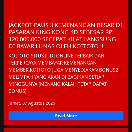
JACKPOT PAUS !! KEMENANGAN BESAR DI
PASARAN KING KONG 4D SEBESAR RP
120.000.000 SECEPAT KILAT LANGSUNG
DI BAYAR LUNAS OLEH KOITOTO !!
KOITOTO SITUS JUDI ONLINE TERBAIK DAN
TERPERCAYA,MEMBAYAR KEMENANGAN
MEMBER.KOITOTO JUGA MENYEDIAKAN BONUS2
MELIMPAH YANG AKAN DI BAGIKAN SETIAP
MINGGUNYA.(MENANG KALAH TETAP DAPAT
BONUS)
Jumat, 07 Agustus 2026
Read More