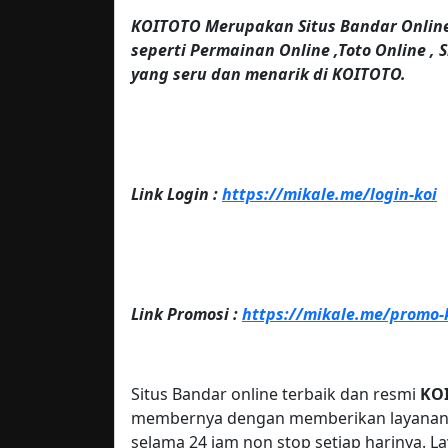
KOITOTO Merupakan Situs Bandar Onlin
seperti Permainan Online ,Toto Online
yang seru dan menarik di KOITOTO.
Link Login :
https://mikale.me/login-koi
Link Promosi :
https://mikale.me/promo-
Situs Bandar online terbaik dan resmi
KO
membernya dengan memberikan layanan t
selama 24 jam non stop setiap harinya. L