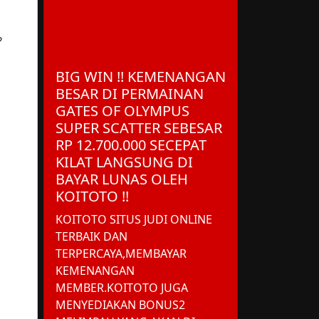
?
BIG WIN !! KEMENANGAN
BESAR DI PERMAINAN
GATES OF OLYMPUS
SUPER SCATTER SEBESAR
RP 12.700.000 SECEPAT
KILAT LANGSUNG DI
BAYAR LUNAS OLEH
KOITOTO !!
KOITOTO SITUS JUDI ONLINE
TERBAIK DAN
TERPERCAYA,MEMBAYAR
KEMENANGAN
MEMBER.KOITOTO JUGA
MENYEDIAKAN BONUS2