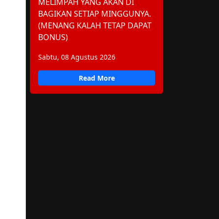
MELIMPAH YANG AKAN DI
BAGIKAN SETIAP MINGGUNYA.
(MENANG KALAH TETAP DAPAT
BONUS)
Sabtu, 08 Agustus 2026
Read More