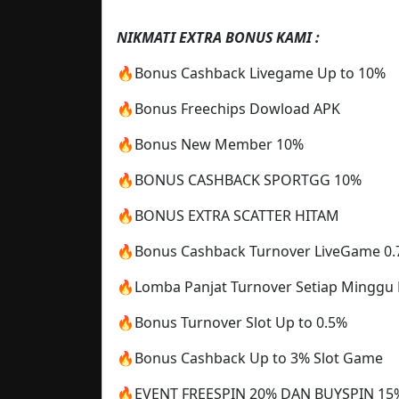
NIKMATI EXTRA BONUS KAMI :
🔥Bonus Cashback Livegame Up to 10%
🔥Bonus Freechips Dowload APK
🔥Bonus New Member 10%
🔥BONUS CASHBACK SPORTGG 10%
🔥BONUS EXTRA SCATTER HITAM
🔥Bonus Cashback Turnover LiveGame 0
🔥Lomba Panjat Turnover Setiap Minggu 
🔥Bonus Turnover Slot Up to 0.5%
🔥Bonus Cashback Up to 3% Slot Game
🔥EVENT FREESPIN 20% DAN BUYSPIN 15