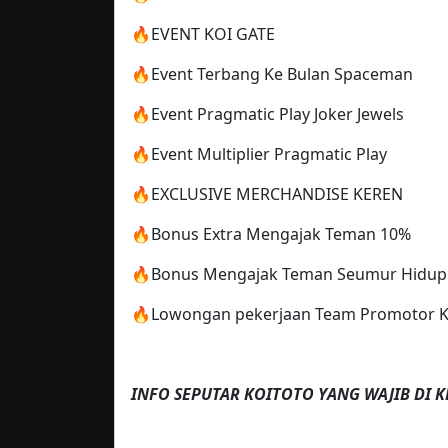
🔥EVENT KOI GATE
🔥Event Terbang Ke Bulan Spaceman
🔥Event Pragmatic Play Joker Jewels
🔥Event Multiplier Pragmatic Play
🔥EXCLUSIVE MERCHANDISE KEREN
🔥Bonus Extra Mengajak Teman 10%
🔥Bonus Mengajak Teman Seumur Hidup
🔥Lowongan pekerjaan Team Promotor 
INFO SEPUTAR KOITOTO YANG WAJIB DI K