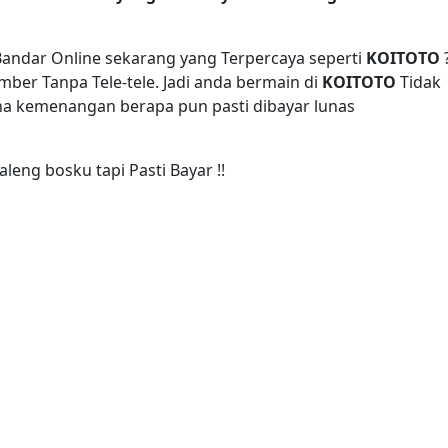
andar Online sekarang yang Terpercaya seperti
KOITOTO
r Tanpa Tele-tele. Jadi anda bermain di
KOITOTO
Tidak
a kemenangan berapa pun pasti dibayar lunas
leng bosku tapi Pasti Bayar !!