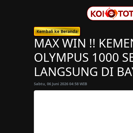
Kembali ke Beranda
MAX WIN !! KEM
OLYMPUS 1000 SE
LANGSUNG DI BAY
Sabtu, 06 Juni 2026 04:58 WIB