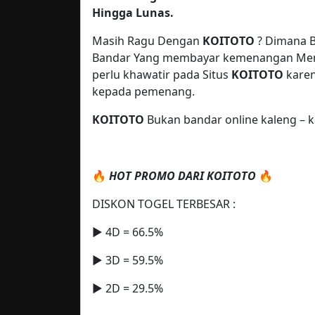
Hingga Lunas.
Masih Ragu Dengan
KOITOTO
? Dimana B
Bandar Yang membayar kemenangan Membe
perlu khawatir pada Situs
KOITOTO
karen
kepada pemenang.
KOITOTO
Bukan bandar online kaleng – ka
🔥
HOT PROMO DARI KOITOTO
🔥
DISKON TOGEL TERBESAR :
▶️ 4D = 66.5%
▶️ 3D = 59.5%
▶️ 2D = 29.5%