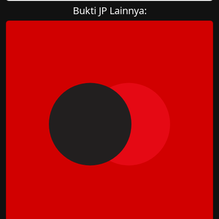
Bukti JP Lainnya: