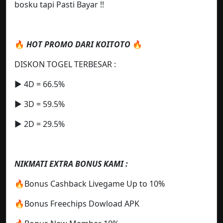
bosku tapi Pasti Bayar !!
🔥
HOT PROMO DARI KOITOTO
🔥
DISKON TOGEL TERBESAR :
▶️ 4D = 66.5%
▶️ 3D = 59.5%
▶️ 2D = 29.5%
NIKMATI EXTRA BONUS KAMI :
🔥Bonus Cashback Livegame Up to 10%
🔥Bonus Freechips Dowload APK