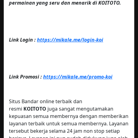
permainan yang seru dan menarik di KOITOTO.
Link Login :
https://mikale.me/login-koi
Link Promosi :
https://mikale.me/promo-koi
Situs Bandar online terbaik dan
resmi
KOITOTO
juga sangat mengutamakan
kepuasan semua membernya dengan memberikan
layanan terbaik untuk semua membernya. Layanan
tersebut bekerja selama 24 jam non stop setiap