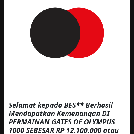
Selamat kepada BES** Berhasil
Mendapatkan Kemenangan DI
PERMAINAN GATES OF OLYMPUS
1000 SEBESAR RP 12.100.000 atau