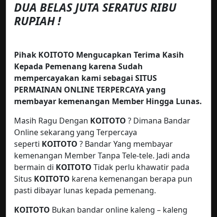
DUA BELAS JUTA SERATUS RIBU
RUPIAH !
Pihak KOITOTO Mengucapkan Terima Kasih
Kepada Pemenang karena Sudah
mempercayakan kami sebagai SITUS
PERMAINAN ONLINE TERPERCAYA yang
membayar kemenangan Member Hingga Lunas.
Masih Ragu Dengan
KOITOTO
? Dimana Bandar
Online sekarang yang Terpercaya
seperti
KOITOTO
? Bandar Yang membayar
kemenangan Member Tanpa Tele-tele. Jadi anda
bermain di
KOITOTO
Tidak perlu khawatir pada
Situs
KOITOTO
karena kemenangan berapa pun
pasti dibayar lunas kepada pemenang.
KOITOTO
Bukan bandar online kaleng – kaleng