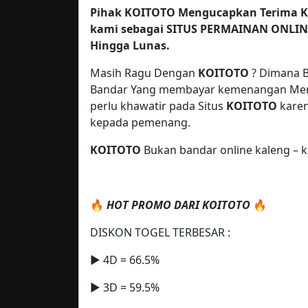
Pihak KOITOTO Mengucapkan Terima 
kami sebagai SITUS PERMAINAN ONLI
Hingga Lunas.
Masih Ragu Dengan
KOITOTO
? Dimana B
Bandar Yang membayar kemenangan Membe
perlu khawatir pada Situs
KOITOTO
karen
kepada pemenang.
KOITOTO
Bukan bandar online kaleng – ka
🔥
HOT PROMO DARI KOITOTO
🔥
DISKON TOGEL TERBESAR :
▶️ 4D = 66.5%
▶️ 3D = 59.5%