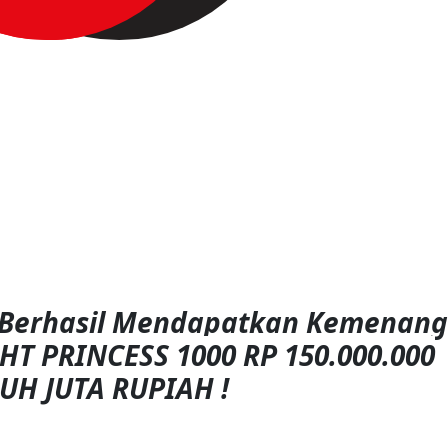
 Berhasil Mendapatkan Kemenan
T PRINCESS 1000 RP 150.000.000
UH JUTA RUPIAH !