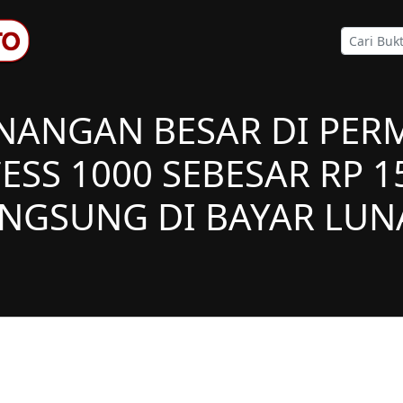
ENANGAN BESAR DI PE
ESS 1000 SEBESAR RP 1
LANGSUNG DI BAYAR LUN