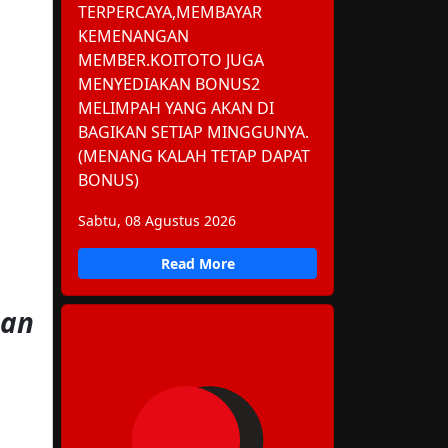
TERPERCAYA,MEMBAYAR
KEMENANGAN
MEMBER.KOITOTO JUGA
MENYEDIAKAN BONUS2
MELIMPAH YANG AKAN DI
BAGIKAN SETIAP MINGGUNYA.
(MENANG KALAH TETAP DAPAT
BONUS)
Sabtu, 08 Agustus 2026
Read More
gan