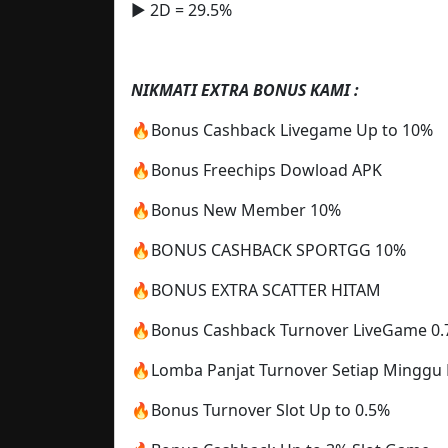
▶️ 2D = 29.5%
NIKMATI EXTRA BONUS KAMI :
🔥Bonus Cashback Livegame Up to 10%
🔥Bonus Freechips Dowload APK
🔥Bonus New Member 10%
🔥BONUS CASHBACK SPORTGG 10%
🔥BONUS EXTRA SCATTER HITAM
🔥Bonus Cashback Turnover LiveGame 0
🔥Lomba Panjat Turnover Setiap Minggu 
🔥Bonus Turnover Slot Up to 0.5%