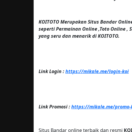
KOITOTO Merupakan Situs Bandar Onlin
seperti Permainan Online ,Toto Online
yang seru dan menarik di KOITOTO.
Link Login :
https://mikale.me/login-koi
Link Promosi :
https://mikale.me/promo-
Situs Bandar online terbaik dan resmi
KO