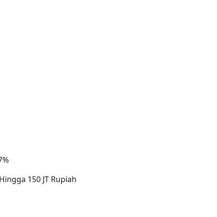
.7%
Hingga 150 JT Rupiah