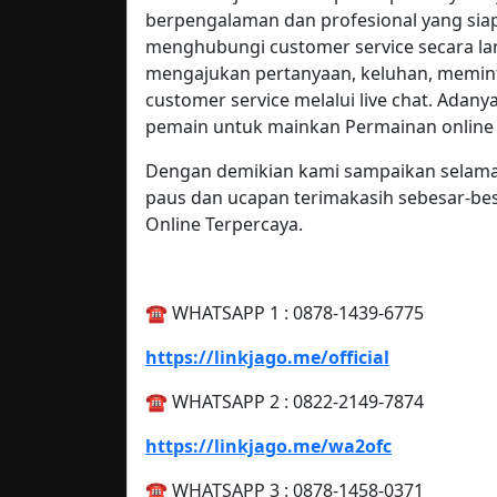
berpengalaman dan profesional yang sia
menghubungi customer service secara lang
mengajukan pertanyaan, keluhan, meminta
customer service melalui live chat. Ada
pemain untuk mainkan Permainan online 
Dengan demikian kami sampaikan selama
paus dan ucapan terimakasih sebesar-be
Online Terpercaya.
☎️ WHATSAPP 1 : 0878-1439-6775
https://linkjago.me/official
☎️ WHATSAPP 2 : 0822-2149-7874
https://linkjago.me/wa2ofc
☎️ WHATSAPP 3 : 0878-1458-0371