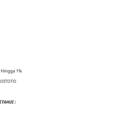
 Hingga 1%
KOITOTO
ETAHUI :