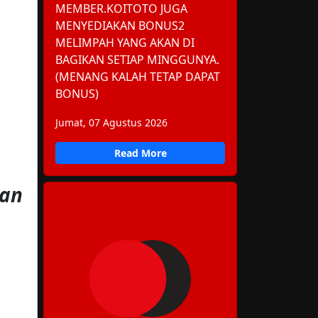
MEMBER.KOITOTO JUGA
MENYEDIAKAN BONUS2
MELIMPAH YANG AKAN DI
BAGIKAN SETIAP MINGGUNYA.
(MENANG KALAH TETAP DAPAT
BONUS)
Jumat, 07 Agustus 2026
Read More
gan