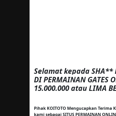
Selamat kepada SHA**
DI PERMAINAN GATES O
15.000.000 atau LIMA B
Pihak KOITOTO Mengucapkan Terima 
kami sebagai SITUS PERMAINAN ONLI