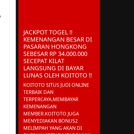
?
JACKPOT TOGEL !!
KEMENANGAN BESAR DI
PASARAN HONGKONG
SEBESAR RP 34.000.000
SECEPAT KILAT
LANGSUNG DI BAYAR
LUNAS OLEH KOITOTO !!
KOITOTO SITUS JUDI ONLINE
TERBAIK DAN
TERPERCAYA,MEMBAYAR
KEMENANGAN
MEMBER.KOITOTO JUGA
MENYEDIAKAN BONUS2
MELIMPAH YANG AKAN DI