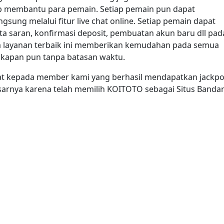
p membantu para pemain. Setiap pemain pun dapat
sung melalui fitur live chat online. Setiap pemain dapat
 saran, konfirmasi deposit, pembuatan akun baru dll pad
nya layanan terbaik ini memberikan kemudahan pada semua
kapan pun tanpa batasan waktu.
t kepada member kami yang berhasil mendapatkan jackpo
sarnya karena telah memilih KOITOTO sebagai Situs Banda