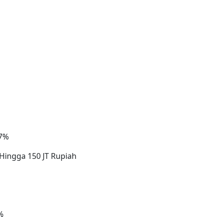
.7%
Hingga 150 JT Rupiah
%