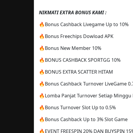
NIKMATI EXTRA BONUS KAMI :
🔥Bonus Cashback Livegame Up to 10%
🔥Bonus Freechips Dowload APK
🔥Bonus New Member 10%
🔥BONUS CASHBACK SPORTGG 10%
🔥BONUS EXTRA SCATTER HITAM
🔥Bonus Cashback Turnover LiveGame 0
🔥Lomba Panjat Turnover Setiap Minggu 
🔥Bonus Turnover Slot Up to 0.5%
🔥Bonus Cashback Up to 3% Slot Game
🔥EVENT FREESPIN 20% DAN BUYSPIN 15