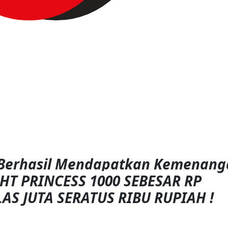
 Berhasil Mendapatkan Kemenang
HT PRINCESS 1000 SEBESAR RP
LAS JUTA SERATUS RIBU RUPIAH !