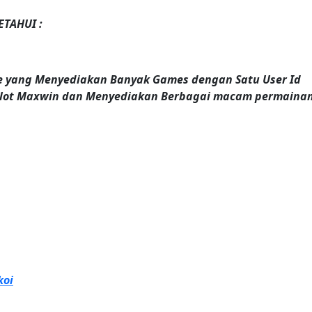
ETAHUI :
e yang Menyediakan Banyak Games dengan Satu User Id
 , Slot Maxwin dan Menyediakan Berbagai macam permaina
koi