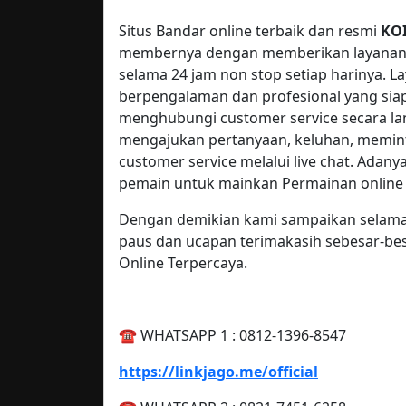
Situs Bandar online terbaik dan resmi
KO
membernya dengan memberikan layanan t
selama 24 jam non stop setiap harinya. L
berpengalaman dan profesional yang sia
menghubungi customer service secara lang
mengajukan pertanyaan, keluhan, meminta
customer service melalui live chat. Ada
pemain untuk mainkan Permainan online 
Dengan demikian kami sampaikan selama
paus dan ucapan terimakasih sebesar-be
Online Terpercaya.
☎️ WHATSAPP 1 : 0812-1396-8547
https://linkjago.me/official