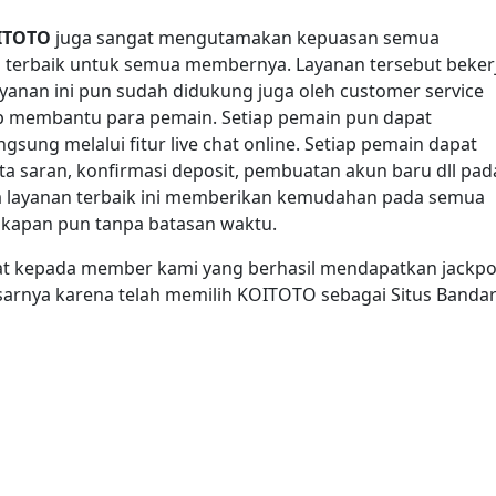
ITOTO
juga sangat mengutamakan kepuasan semua
erbaik untuk semua membernya. Layanan tersebut beker
ayanan ini pun sudah didukung juga oleh customer service
p membantu para pemain. Setiap pemain pun dapat
sung melalui fitur live chat online. Setiap pemain dapat
 saran, konfirmasi deposit, pembuatan akun baru dll pad
nya layanan terbaik ini memberikan kemudahan pada semua
kapan pun tanpa batasan waktu.
t kepada member kami yang berhasil mendapatkan jackpo
sarnya karena telah memilih KOITOTO sebagai Situs Banda