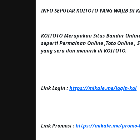
INFO SEPUTAR KOITOTO YANG WAJIB DI K
KOITOTO Merupakan Situs Bandar Onlin
seperti Permainan Online ,Toto Online
yang seru dan menarik di KOITOTO.
Link Login :
https://mikale.me/login-koi
Link Promosi :
https://mikale.me/promo-