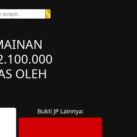
RMAINAN
2.100.000
AS OLEH
Bukti JP Lainnya: