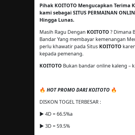
Pihak KOITOTO Mengucapkan Terima 
kami sebagai SITUS PERMAINAN ONLI
Hingga Lunas.
Masih Ragu Dengan
KOITOTO
? Dimana B
Bandar Yang membayar kemenangan Membe
perlu khawatir pada Situs
KOITOTO
karen
kepada pemenang.
KOITOTO
Bukan bandar online kaleng – ka
🔥
HOT PROMO DARI KOITOTO
🔥
DISKON TOGEL TERBESAR :
▶️ 4D = 66.5%a
▶️ 3D = 59.5%