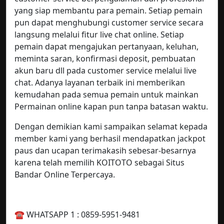
yang siap membantu para pemain. Setiap pemain
pun dapat menghubungi customer service secara
langsung melalui fitur live chat online. Setiap
pemain dapat mengajukan pertanyaan, keluhan,
meminta saran, konfirmasi deposit, pembuatan
akun baru dll pada customer service melalui live
chat. Adanya layanan terbaik ini memberikan
kemudahan pada semua pemain untuk mainkan
Permainan online kapan pun tanpa batasan waktu.
Dengan demikian kami sampaikan selamat kepada
member kami yang berhasil mendapatkan jackpot
paus dan ucapan terimakasih sebesar-besarnya
karena telah memilih KOITOTO sebagai Situs
Bandar Online Terpercaya.
☎️ WHATSAPP 1 : 0859-5951-9481