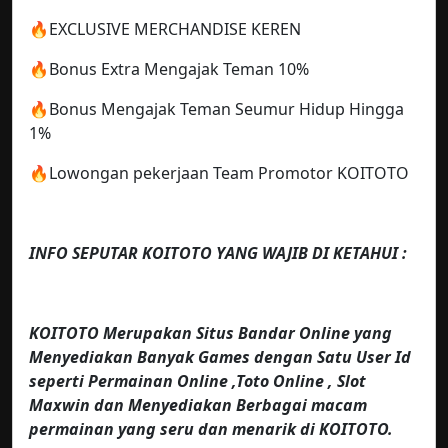
🔥EXCLUSIVE MERCHANDISE KEREN
🔥Bonus Extra Mengajak Teman 10%
🔥Bonus Mengajak Teman Seumur Hidup Hingga
1%
🔥Lowongan pekerjaan Team Promotor KOITOTO
INFO SEPUTAR KOITOTO YANG WAJIB DI KETAHUI :
KOITOTO Merupakan Situs Bandar Online yang
Menyediakan Banyak Games dengan Satu User Id
seperti Permainan Online ,Toto Online , Slot
Maxwin dan Menyediakan Berbagai macam
permainan yang seru dan menarik di KOITOTO.