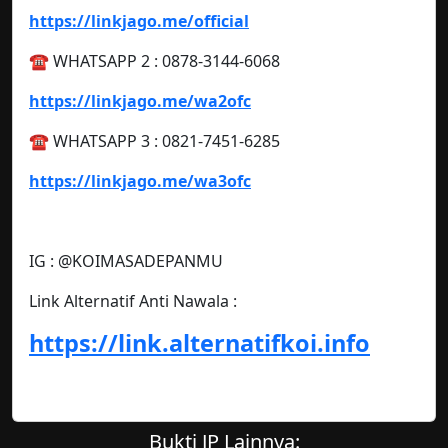
https://linkjago.me/official
☎️ WHATSAPP 2 : 0878-3144-6068
https://linkjago.me/wa2ofc
☎️ WHATSAPP 3 : 0821-7451-6285
https://linkjago.me/wa3ofc
IG : @KOIMASADEPANMU
Link Alternatif Anti Nawala :
https://link.alternatifkoi.info
Bukti JP Lainnya: