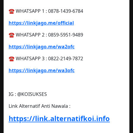
☎️ WHATSAPP 1 : 0878-1439-6784
https://linkjago.me/official
☎️ WHATSAPP 2 : 0859-5951-9489
https://linkjago.me/wa2ofc
☎️ WHATSAPP 3 : 0822-2149-7872
https://linkjago.me/wa3ofc
IG : @KOISUKSES
Link Alternatif Anti Nawala :
https://link.alternatifkoi.info