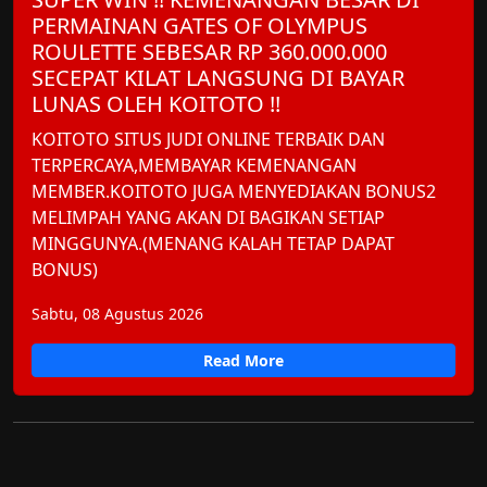
PERMAINAN GATES OF OLYMPUS
ROULETTE SEBESAR RP 360.000.000
SECEPAT KILAT LANGSUNG DI BAYAR
LUNAS OLEH KOITOTO !!
KOITOTO SITUS JUDI ONLINE TERBAIK DAN
TERPERCAYA,MEMBAYAR KEMENANGAN
MEMBER.KOITOTO JUGA MENYEDIAKAN BONUS2
MELIMPAH YANG AKAN DI BAGIKAN SETIAP
MINGGUNYA.(MENANG KALAH TETAP DAPAT
BONUS)
Sabtu, 08 Agustus 2026
Read More