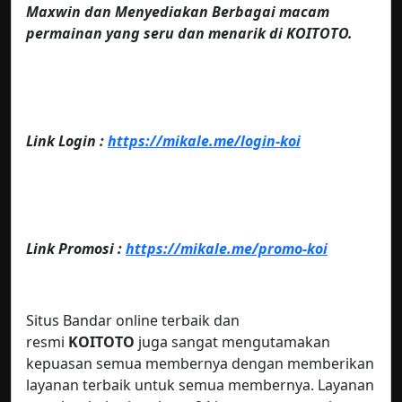
Maxwin dan Menyediakan Berbagai macam
permainan yang seru dan menarik di KOITOTO.
Link Login :
https://mikale.me/login-koi
Link Promosi :
https://mikale.me/promo-koi
Situs Bandar online terbaik dan
resmi
KOITOTO
juga sangat mengutamakan
kepuasan semua membernya dengan memberikan
layanan terbaik untuk semua membernya. Layanan