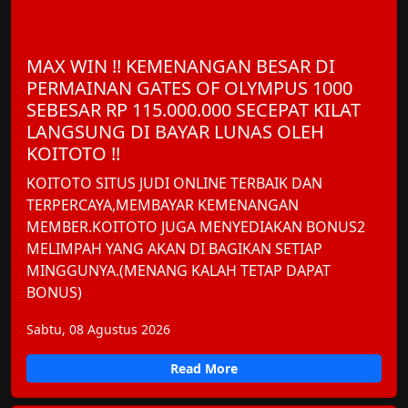
MAX WIN !! KEMENANGAN BESAR DI
PERMAINAN GATES OF OLYMPUS 1000
SEBESAR RP 115.000.000 SECEPAT KILAT
LANGSUNG DI BAYAR LUNAS OLEH
KOITOTO !!
KOITOTO SITUS JUDI ONLINE TERBAIK DAN
TERPERCAYA,MEMBAYAR KEMENANGAN
MEMBER.KOITOTO JUGA MENYEDIAKAN BONUS2
MELIMPAH YANG AKAN DI BAGIKAN SETIAP
MINGGUNYA.(MENANG KALAH TETAP DAPAT
BONUS)
Sabtu, 08 Agustus 2026
Read More