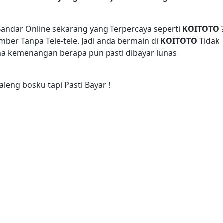
andar Online sekarang yang Terpercaya seperti
KOITOTO
r Tanpa Tele-tele. Jadi anda bermain di
KOITOTO
Tidak
a kemenangan berapa pun pasti dibayar lunas
leng bosku tapi Pasti Bayar !!