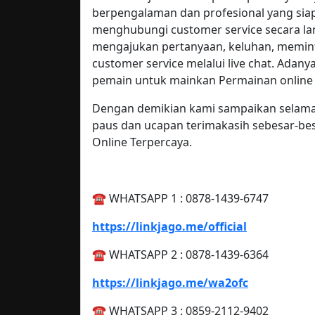
berpengalaman dan profesional yang sia
menghubungi customer service secara lang
mengajukan pertanyaan, keluhan, meminta
customer service melalui live chat. Ada
pemain untuk mainkan Permainan online 
Dengan demikian kami sampaikan selama
paus dan ucapan terimakasih sebesar-be
Online Terpercaya.
☎️ WHATSAPP 1 : 0878-1439-6747
https://linkjago.me/official
☎️ WHATSAPP 2 : 0878-1439-6364
https://linkjago.me/wa2ofc
☎️ WHATSAPP 3 : 0859-2112-9402