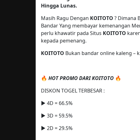
Hingga Lunas.
Masih Ragu Dengan
KOITOTO
? Dimana B
Bandar Yang membayar kemenangan Membe
perlu khawatir pada Situs
KOITOTO
karen
kepada pemenang.
KOITOTO
Bukan bandar online kaleng – ka
🔥
HOT PROMO DARI KOITOTO
🔥
DISKON TOGEL TERBESAR :
▶️ 4D = 66.5%
▶️ 3D = 59.5%
▶️ 2D = 29.5%