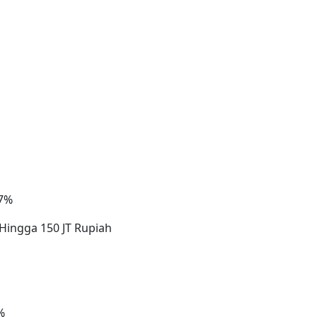
.7%
Hingga 150 JT Rupiah
%