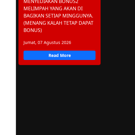
MENYEDIAKAN BONUS2
MELIMPAH YANG AKAN DI
BAGIKAN SETIAP MINGGUNYA.
(MENANG KALAH TETAP DAPAT
BONUS)
Jumat, 07 Agustus 2026
Read More