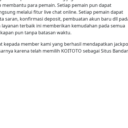
p membantu para pemain. Setiap pemain pun dapat
sung melalui fitur live chat online. Setiap pemain dapat
 saran, konfirmasi deposit, pembuatan akun baru dll pad
nya layanan terbaik ini memberikan kemudahan pada semua
kapan pun tanpa batasan waktu.
t kepada member kami yang berhasil mendapatkan jackpo
sarnya karena telah memilih KOITOTO sebagai Situs Banda