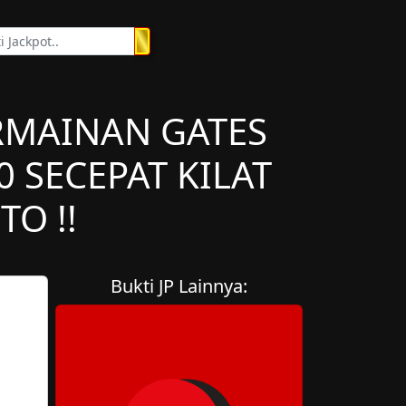
RMAINAN GATES
0 SECEPAT KILAT
O !!
Bukti JP Lainnya: