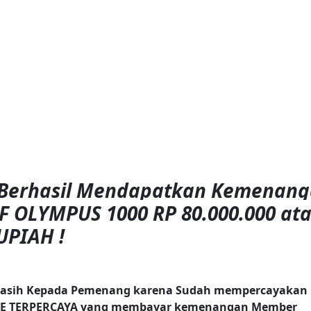
 Berhasil Mendapatkan Kemenan
 OLYMPUS 1000 RP 80.000.000 at
UPIAH !
Kasih Kepada Pemenang karena Sudah mempercayakan
NE TERPERCAYA yang membayar kemenangan Member