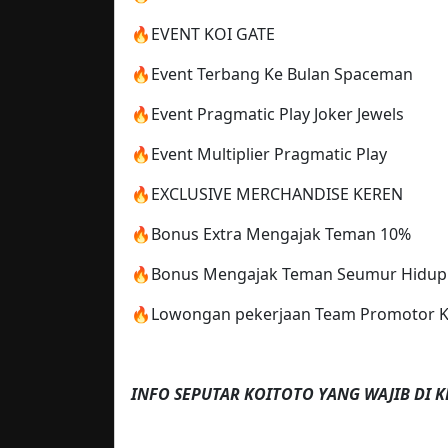
🔥EVENT KOI GATE
🔥Event Terbang Ke Bulan Spaceman
🔥Event Pragmatic Play Joker Jewels
🔥Event Multiplier Pragmatic Play
🔥EXCLUSIVE MERCHANDISE KEREN
🔥Bonus Extra Mengajak Teman 10%
🔥Bonus Mengajak Teman Seumur Hidup
🔥Lowongan pekerjaan Team Promotor 
INFO SEPUTAR KOITOTO YANG WAJIB DI K