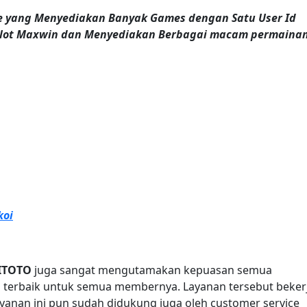
e yang Menyediakan Banyak Games dengan Satu User Id
 , Slot Maxwin dan Menyediakan Berbagai macam permaina
koi
ITOTO
juga sangat mengutamakan kepuasan semua
erbaik untuk semua membernya. Layanan tersebut beker
ayanan ini pun sudah didukung juga oleh customer service