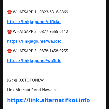
☎️ WHATSAPP 1 : 0823-6316-8869
https://linkjago.me/official
☎️ WHATSAPP 2 : 0877-9555-6112
https://linkjago.me/wa2ofc
☎️ WHATSAPP 3 : 0878-1458-0255
https://linkjago.me/wa3ofc
IG : @KOITOTONEW
Link Alternatif Anti Nawala :
https://link.alternatifkoi.info