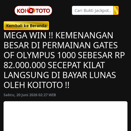
Kembali ke Beranda
MEGA WIN !! KEMENANGAN
BESAR DI PERMAINAN GATES
OF OLYMPUS 1000 SEBESAR RP
82.000.000 SECEPAT KILAT
LANGSUNG DI BAYAR LUNAS
OLEH KOITOTO !!
Sabtu, 20 Juni 2026 02:27 WIB