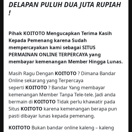
DELAPAN PULUH DUA JUTA RUPIAH
!
Pihak KOITOTO Mengucapkan Terima Kasih
Kepada Pemenang karena Sudah
mempercayakan kami sebagai SITUS
PERMAINAN ONLINE TERPERCAYA yang
membayar kemenangan Member Hingga Lunas.
Masih Ragu Dengan
KOITOTO
? Dimana Bandar
Online sekarang yang Terpercaya
seperti
KOITOTO
? Bandar Yang membayar
kemenangan Member Tanpa Tele-tele. Jadi anda
bermain di
KOITOTO
Tidak perlu khawatir pada
Situs
KOITOTO
karena kemenangan berapa pun
pasti dibayar lunas kepada pemenang.
KOITOTO
Bukan bandar online kaleng – kaleng