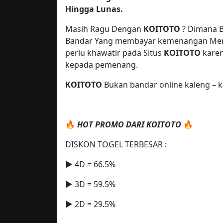
Hingga Lunas.
Masih Ragu Dengan
KOITOTO
? Dimana B
Bandar Yang membayar kemenangan Membe
perlu khawatir pada Situs
KOITOTO
karen
kepada pemenang.
KOITOTO
Bukan bandar online kaleng – ka
🔥
HOT PROMO DARI KOITOTO
🔥
DISKON TOGEL TERBESAR :
▶️ 4D = 66.5%
▶️ 3D = 59.5%
▶️ 2D = 29.5%