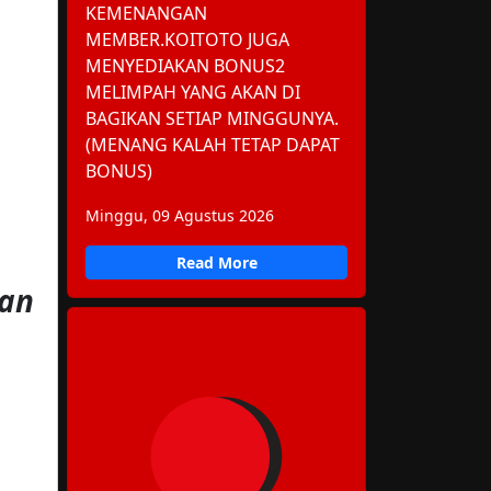
KEMENANGAN
MEMBER.KOITOTO JUGA
MENYEDIAKAN BONUS2
MELIMPAH YANG AKAN DI
BAGIKAN SETIAP MINGGUNYA.
(MENANG KALAH TETAP DAPAT
BONUS)
Minggu, 09 Agustus 2026
Read More
gan