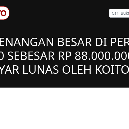
MENANGAN BESAR DI PE
 SEBESAR RP 88.000.00
AR LUNAS OLEH KOITOT