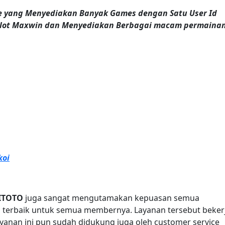
e yang Menyediakan Banyak Games dengan Satu User Id
 , Slot Maxwin dan Menyediakan Berbagai macam permaina
koi
ITOTO
juga sangat mengutamakan kepuasan semua
erbaik untuk semua membernya. Layanan tersebut beker
ayanan ini pun sudah didukung juga oleh customer service