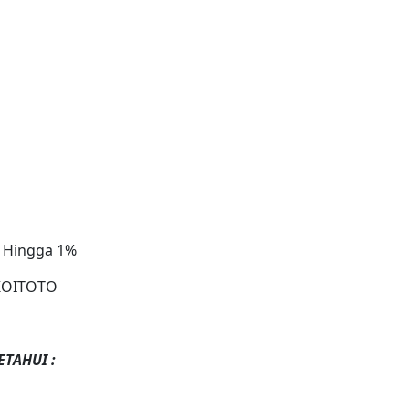
 Hingga 1%
KOITOTO
ETAHUI :