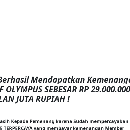
 Berhasil Mendapatkan Kemenang
 OLYMPUS SEBESAR RP 29.000.00
AN JUTA RUPIAH !
Kasih Kepada Pemenang karena Sudah mempercayakan
NE TERPERCAYA yang membayar kemenangan Member