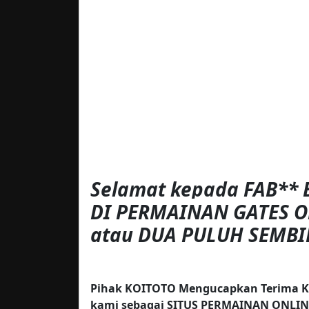
Selamat kepada FAB**
DI PERMAINAN GATES OF
atau DUA PULUH SEMBIL
Pihak KOITOTO Mengucapkan Terima 
kami sebagai SITUS PERMAINAN ONLI