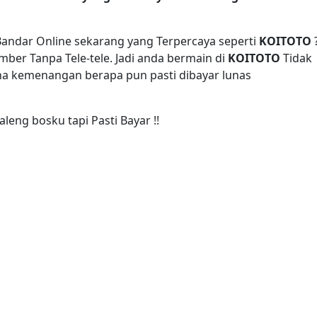
andar Online sekarang yang Terpercaya seperti
KOITOTO
r Tanpa Tele-tele. Jadi anda bermain di
KOITOTO
Tidak
a kemenangan berapa pun pasti dibayar lunas
leng bosku tapi Pasti Bayar !!