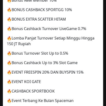
🔥Bonus New Member 10%
🔥BONUS CASHBACK SPORTGG 10%
🔥BONUS EXTRA SCATTER HITAM
🔥Bonus Cashback Turnover LiveGame 0.7%
🔥Lomba Panjat Turnover Setiap Minggu Hingga
150 JT Rupiah
🔥Bonus Turnover Slot Up to 0.5%
🔥Bonus Cashback Up to 3% Slot Game
🔥EVENT FREESPIN 20% DAN BUYSPIN 15%
🔥EVENT KOI GATE
🔥
CASHBACK SPORTBOOK
🔥Event Terbang Ke Bulan Spaceman