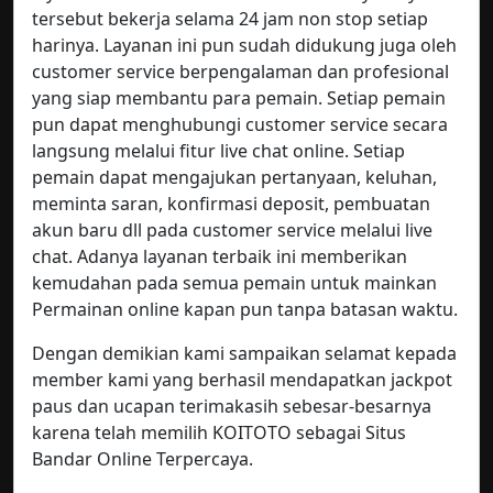
tersebut bekerja selama 24 jam non stop setiap
harinya. Layanan ini pun sudah didukung juga oleh
customer service berpengalaman dan profesional
yang siap membantu para pemain. Setiap pemain
pun dapat menghubungi customer service secara
langsung melalui fitur live chat online. Setiap
pemain dapat mengajukan pertanyaan, keluhan,
meminta saran, konfirmasi deposit, pembuatan
akun baru dll pada customer service melalui live
chat. Adanya layanan terbaik ini memberikan
kemudahan pada semua pemain untuk mainkan
Permainan online kapan pun tanpa batasan waktu.
Dengan demikian kami sampaikan selamat kepada
member kami yang berhasil mendapatkan jackpot
paus dan ucapan terimakasih sebesar-besarnya
karena telah memilih KOITOTO sebagai Situs
Bandar Online Terpercaya.