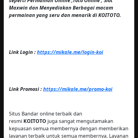
seperti Permainan Online ,Toto Online , Slot
Maxwin dan Menyediakan Berbagai macam
permainan yang seru dan menarik di KOITOTO.
Link Login :
https://mikale.me/login-koi
Link Promosi :
https://mikale.me/promo-koi
Situs Bandar online terbaik dan
resmi
KOITOTO
juga sangat mengutamakan
kepuasan semua membernya dengan memberikan
layanan terbaik untuk semua membernya. Layanan