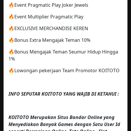
🔥Event Pragmatic Play Joker Jewels
🔥Event Multiplier Pragmatic Play
🔥EXCLUSIVE MERCHANDISE KEREN
🔥Bonus Extra Mengajak Teman 10%
🔥Bonus Mengajak Teman Seumur Hidup Hingga
1%
🔥Lowongan pekerjaan Team Promotor KOITOTO
INFO SEPUTAR KOITOTO YANG WAJIB DI KETAHUI :
KOITOTO Merupakan Situs Bandar Online yang
Menyediakan Banyak Games dengan Satu User Id