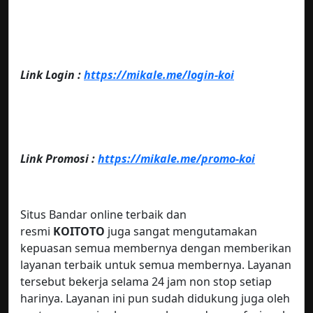
Link Login :
https://mikale.me/login-koi
Link Promosi :
https://mikale.me/promo-koi
Situs Bandar online terbaik dan
resmi
KOITOTO
juga sangat mengutamakan
kepuasan semua membernya dengan memberikan
layanan terbaik untuk semua membernya. Layanan
tersebut bekerja selama 24 jam non stop setiap
harinya. Layanan ini pun sudah didukung juga oleh