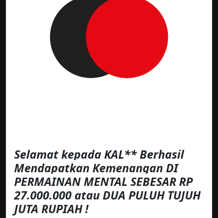
Selamat kepada KAL** Berhasil
Mendapatkan Kemenangan DI
PERMAINAN MENTAL SEBESAR RP
27.000.000 atau DUA PULUH TUJUH
JUTA RUPIAH !