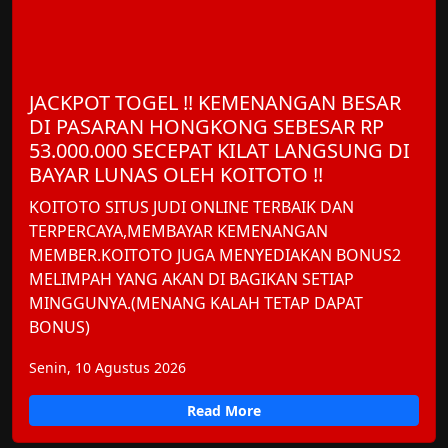
JACKPOT TOGEL !! KEMENANGAN BESAR
DI PASARAN HONGKONG SEBESAR RP
53.000.000 SECEPAT KILAT LANGSUNG DI
BAYAR LUNAS OLEH KOITOTO !!
KOITOTO SITUS JUDI ONLINE TERBAIK DAN
TERPERCAYA,MEMBAYAR KEMENANGAN
MEMBER.KOITOTO JUGA MENYEDIAKAN BONUS2
MELIMPAH YANG AKAN DI BAGIKAN SETIAP
MINGGUNYA.(MENANG KALAH TETAP DAPAT
BONUS)
Senin, 10 Agustus 2026
Read More