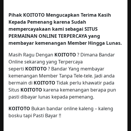
Pihak KOITOTO Mengucapkan Terima Kasih
Kepada Pemenang karena Sudah
mempercayakaan kami sebagai SITUS
PERMAINAN ONLINE TERPERCAYA yang
membayar kemenangan Member Hingga Lunas.
Masih Ragu Dengan
KOITOTO
? Dimana Bandar
Online sekarang yang Terpercaya
seperti
KOITOTO
? Bandar Yang membayar
kemenangan Member Tanpa Tele-tele. Jadi anda
bermain di
KOITOTO
Tidak perlu khawatir pada
Situs
KOITOTO
karena kemenangan berapa pun
pasti dibayar lunas kepada pemenang.
KOITOTO
Bukan bandar online kaleng – kaleng
bosku tapi Pasti Bayar !!