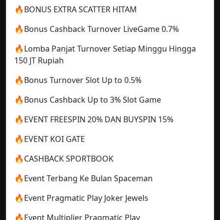
🔥BONUS EXTRA SCATTER HITAM
🔥Bonus Cashback Turnover LiveGame 0.7%
🔥Lomba Panjat Turnover Setiap Minggu Hingga
150 JT Rupiah
🔥Bonus Turnover Slot Up to 0.5%
🔥Bonus Cashback Up to 3% Slot Game
🔥EVENT FREESPIN 20% DAN BUYSPIN 15%
🔥EVENT KOI GATE
🔥
CASHBACK SPORTBOOK
🔥Event Terbang Ke Bulan Spaceman
🔥Event Pragmatic Play Joker Jewels
🔥Event Multiplier Pragmatic Play