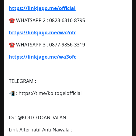
https://linkjago.me/official
☎️ WHATSAPP 2 : 0823-6316-8795
https://linkjago.me/wa2ofc
☎️ WHATSAPP 3 : 0877-9856-3319
https://linkjago.me/wa3ofc
TELEGRAM :
📲 : https://t.me/koitogelofficial
IG : @KOITOTOANDALAN
Link Alternatif Anti Nawala :