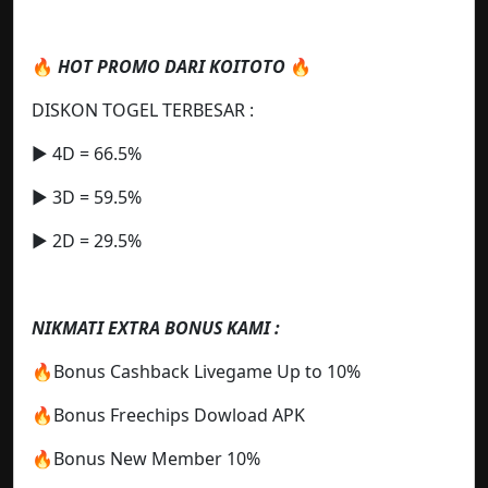
🔥
HOT PROMO DARI KOITOTO
🔥
DISKON TOGEL TERBESAR :
▶️ 4D = 66.5%
▶️ 3D = 59.5%
▶️ 2D = 29.5%
NIKMATI EXTRA BONUS KAMI :
🔥Bonus Cashback Livegame Up to 10%
🔥Bonus Freechips Dowload APK
🔥Bonus New Member 10%