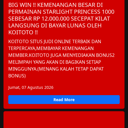
BIG WIN !! KEMENANGAN BESAR DI
PERMAINAN STARLIGHT PRINCESS 1000
SEBESAR RP 12.000.000 SECEPAT KILAT
LANGSUNG DI BAYAR LUNAS OLEH
KOITOTO !!
KOITOTO SITUS JUDI ONLINE TERBAIK DAN
TERPERCAYA,MEMBAYAR KEMENANGAN
MEMBER.KOITOTO JUGA MENYEDIAKAN BONUS2
MELIMPAH YANG AKAN DI BAGIKAN SETIAP
MINGGUNYA.(MENANG KALAH TETAP DAPAT
BONUS)
Jumat, 07 Agustus 2026
Read More