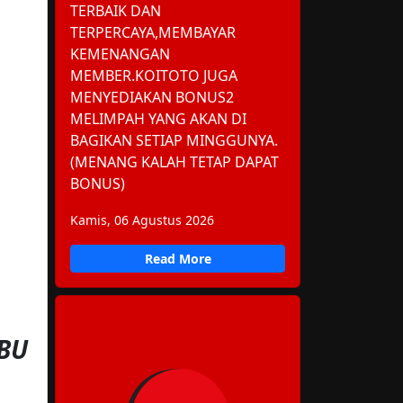
TERBAIK DAN
TERPERCAYA,MEMBAYAR
KEMENANGAN
MEMBER.KOITOTO JUGA
MENYEDIAKAN BONUS2
MELIMPAH YANG AKAN DI
BAGIKAN SETIAP MINGGUNYA.
(MENANG KALAH TETAP DAPAT
BONUS)
Kamis, 06 Agustus 2026
Read More
IBU