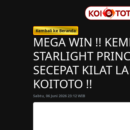
Kembali ke Beranda
MEGA WIN !! KE
STARLIGHT PRINC
SECEPAT KILAT 
KOITOTO !!
Sabtu, 06 Juni 2026 23:12 WIB