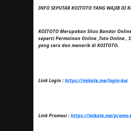
INFO SEPUTAR KOITOTO YANG WAJIB DI K
KOITOTO Merupakan Situs Bandar Onlin
seperti Permainan Online ,Toto Online
yang seru dan menarik di KOITOTO.
Link Login :
https://mikale.me/login-koi
Link Promosi :
https://mikale.me/promo-