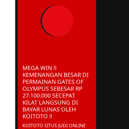
MEGA WIN !!
KEMENANGAN BESAR DI
PERMAINAN GATES OF
OLYMPUS SEBESAR RP
27.100.000 SECEPAT
KILAT LANGSUNG DI
BAYAR LUNAS OLEH
KOITOTO !!
KOITOTO SITUS JUDI ONLINE