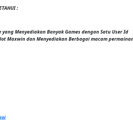
ETAHUI :
e yang Menyediakan Banyak Games dengan Satu User Id
 , Slot Maxwin dan Menyediakan Berbagai macam permaina
koi