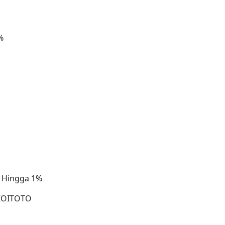
%
 Hingga 1%
KOITOTO