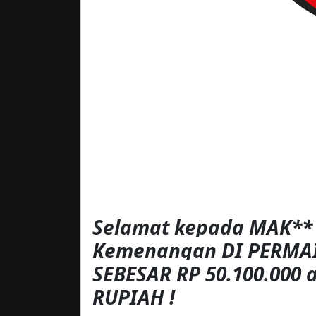
Selamat kepada MAK**
Kemenangan DI PERMAI
SEBESAR RP 50.100.000
RUPIAH !