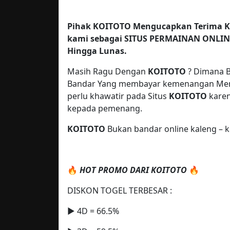
Pihak KOITOTO Mengucapkan Terima 
kami sebagai SITUS PERMAINAN ONLI
Hingga Lunas.
Masih Ragu Dengan
KOITOTO
? Dimana B
Bandar Yang membayar kemenangan Membe
perlu khawatir pada Situs
KOITOTO
karen
kepada pemenang.
KOITOTO
Bukan bandar online kaleng – ka
🔥
HOT PROMO DARI KOITOTO
🔥
DISKON TOGEL TERBESAR :
▶️ 4D = 66.5%