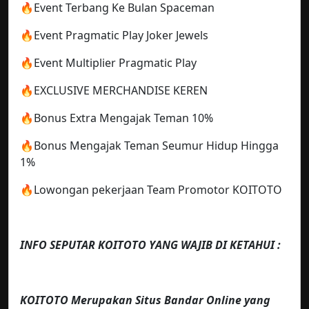
🔥Event Terbang Ke Bulan Spaceman
🔥Event Pragmatic Play Joker Jewels
🔥Event Multiplier Pragmatic Play
🔥EXCLUSIVE MERCHANDISE KEREN
🔥Bonus Extra Mengajak Teman 10%
🔥Bonus Mengajak Teman Seumur Hidup Hingga
1%
🔥Lowongan pekerjaan Team Promotor KOITOTO
INFO SEPUTAR KOITOTO YANG WAJIB DI KETAHUI :
KOITOTO Merupakan Situs Bandar Online yang