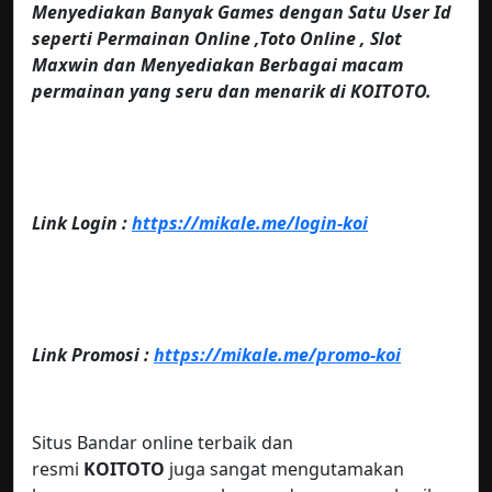
Menyediakan Banyak Games dengan Satu User Id
seperti Permainan Online ,Toto Online , Slot
Maxwin dan Menyediakan Berbagai macam
permainan yang seru dan menarik di KOITOTO.
Link Login :
https://mikale.me/login-koi
Link Promosi :
https://mikale.me/promo-koi
Situs Bandar online terbaik dan
resmi
KOITOTO
juga sangat mengutamakan