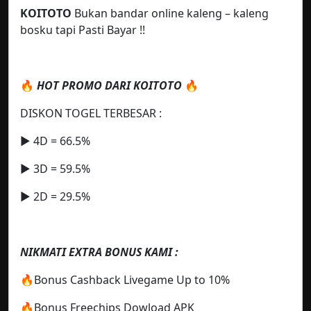
KOITOTO
Bukan bandar online kaleng – kaleng
bosku tapi Pasti Bayar !!
🔥
HOT PROMO DARI KOITOTO
🔥
DISKON TOGEL TERBESAR :
▶️ 4D = 66.5%
▶️ 3D = 59.5%
▶️ 2D = 29.5%
NIKMATI EXTRA BONUS KAMI :
🔥Bonus Cashback Livegame Up to 10%
🔥Bonus Freechips Dowload APK