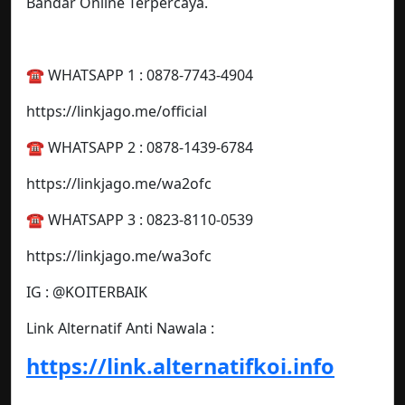
Bandar Online Terpercaya.
☎️ WHATSAPP 1 : 0878-7743-4904
https://linkjago.me/official
☎️ WHATSAPP 2 : 0878-1439-6784
https://linkjago.me/wa2ofc
☎️ WHATSAPP 3 : 0823-8110-0539
https://linkjago.me/wa3ofc
IG : @KOITERBAIK
Link Alternatif Anti Nawala :
https://link.alternatifkoi.info