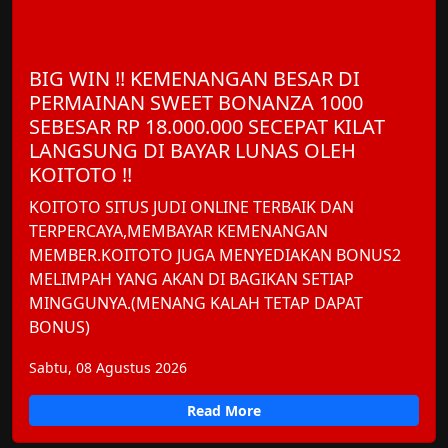
BIG WIN !! KEMENANGAN BESAR DI
PERMAINAN SWEET BONANZA 1000
SEBESAR RP 18.000.000 SECEPAT KILAT
LANGSUNG DI BAYAR LUNAS OLEH
KOITOTO !!
KOITOTO SITUS JUDI ONLINE TERBAIK DAN
TERPERCAYA,MEMBAYAR KEMENANGAN
MEMBER.KOITOTO JUGA MENYEDIAKAN BONUS2
MELIMPAH YANG AKAN DI BAGIKAN SETIAP
MINGGUNYA.(MENANG KALAH TETAP DAPAT
BONUS)
Sabtu, 08 Agustus 2026
Read More