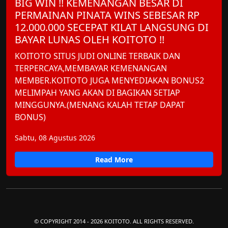
BIG WIN !! KEMENANGAN BESAR DI
PERMAINAN PINATA WINS SEBESAR RP
12.000.000 SECEPAT KILAT LANGSUNG DI
BAYAR LUNAS OLEH KOITOTO !!
KOITOTO SITUS JUDI ONLINE TERBAIK DAN
TERPERCAYA,MEMBAYAR KEMENANGAN
MEMBER.KOITOTO JUGA MENYEDIAKAN BONUS2
MELIMPAH YANG AKAN DI BAGIKAN SETIAP
MINGGUNYA.(MENANG KALAH TETAP DAPAT
BONUS)
Sabtu, 08 Agustus 2026
Read More
© COPYRIGHT 2014 - 2026 KOITOTO. ALL RIGHTS RESERVED.