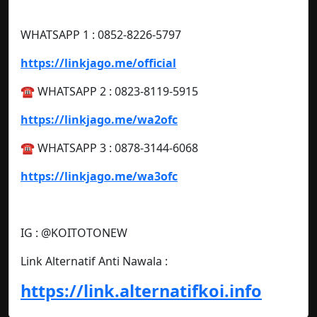
WHATSAPP 1 : 0852-8226-5797
https://linkjago.me/official
☎️ WHATSAPP 2 : 0823-8119-5915
https://linkjago.me/wa2ofc
☎️ WHATSAPP 3 : 0878-3144-6068
https://linkjago.me/wa3ofc
IG : @KOITOTONEW
Link Alternatif Anti Nawala :
https://link.alternatifkoi.info