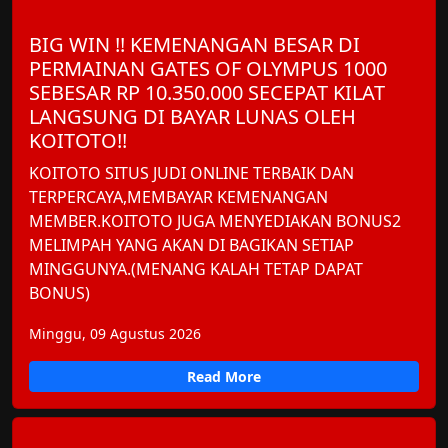
BIG WIN !! KEMENANGAN BESAR DI
PERMAINAN GATES OF OLYMPUS 1000
SEBESAR RP 10.350.000 SECEPAT KILAT
LANGSUNG DI BAYAR LUNAS OLEH
KOITOTO!!
KOITOTO SITUS JUDI ONLINE TERBAIK DAN
TERPERCAYA,MEMBAYAR KEMENANGAN
MEMBER.KOITOTO JUGA MENYEDIAKAN BONUS2
MELIMPAH YANG AKAN DI BAGIKAN SETIAP
MINGGUNYA.(MENANG KALAH TETAP DAPAT
BONUS)
Minggu, 09 Agustus 2026
Read More