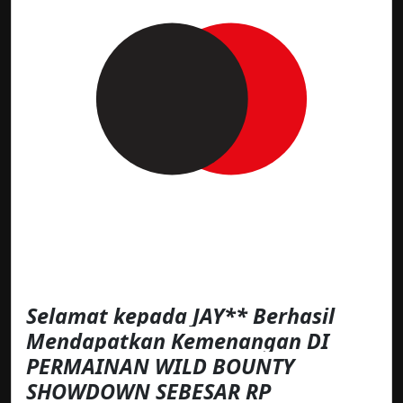
Selamat kepada JAY** Berhasil
Mendapatkan Kemenangan DI
PERMAINAN WILD BOUNTY
SHOWDOWN SEBESAR RP