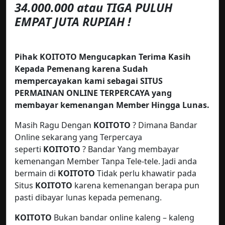
34.000.000 atau TIGA PULUH
EMPAT JUTA RUPIAH !
Pihak KOITOTO Mengucapkan Terima Kasih
Kepada Pemenang karena Sudah
mempercayakan kami sebagai SITUS
PERMAINAN ONLINE TERPERCAYA yang
membayar kemenangan Member Hingga Lunas.
Masih Ragu Dengan
KOITOTO
? Dimana Bandar
Online sekarang yang Terpercaya
seperti
KOITOTO
? Bandar Yang membayar
kemenangan Member Tanpa Tele-tele. Jadi anda
bermain di
KOITOTO
Tidak perlu khawatir pada
Situs
KOITOTO
karena kemenangan berapa pun
pasti dibayar lunas kepada pemenang.
KOITOTO
Bukan bandar online kaleng – kaleng