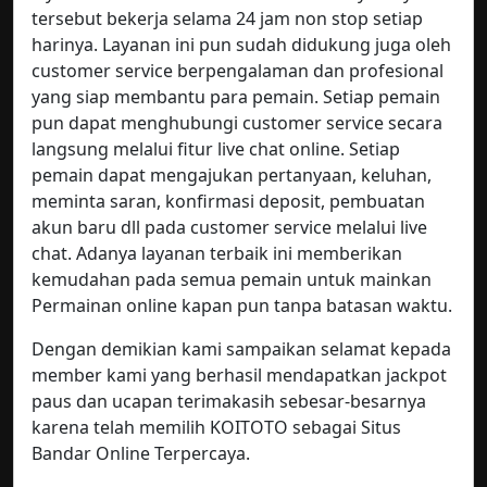
tersebut bekerja selama 24 jam non stop setiap
harinya. Layanan ini pun sudah didukung juga oleh
customer service berpengalaman dan profesional
yang siap membantu para pemain. Setiap pemain
pun dapat menghubungi customer service secara
langsung melalui fitur live chat online. Setiap
pemain dapat mengajukan pertanyaan, keluhan,
meminta saran, konfirmasi deposit, pembuatan
akun baru dll pada customer service melalui live
chat. Adanya layanan terbaik ini memberikan
kemudahan pada semua pemain untuk mainkan
Permainan online kapan pun tanpa batasan waktu.
Dengan demikian kami sampaikan selamat kepada
member kami yang berhasil mendapatkan jackpot
paus dan ucapan terimakasih sebesar-besarnya
karena telah memilih KOITOTO sebagai Situs
Bandar Online Terpercaya.