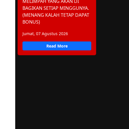
MELIMPAH YANG AKAN DI
BAGIKAN SETIAP MINGGUNYA.
(MENANG KALAH TETAP DAPAT
BONUS)
Jumat, 07 Agustus 2026
Read More