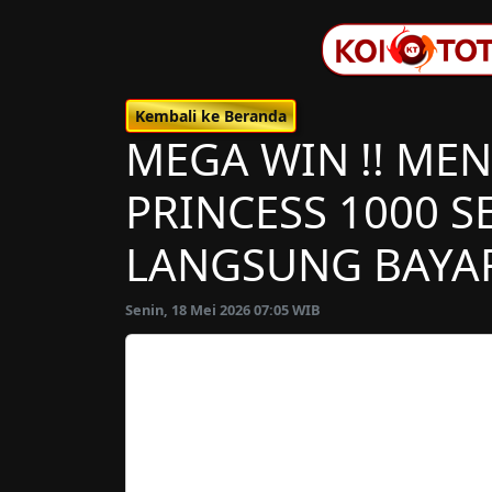
Kembali ke Beranda
MEGA WIN !! ME
PRINCESS 1000 SE
LANGSUNG BAYA
Senin, 18 Mei 2026 07:05 WIB