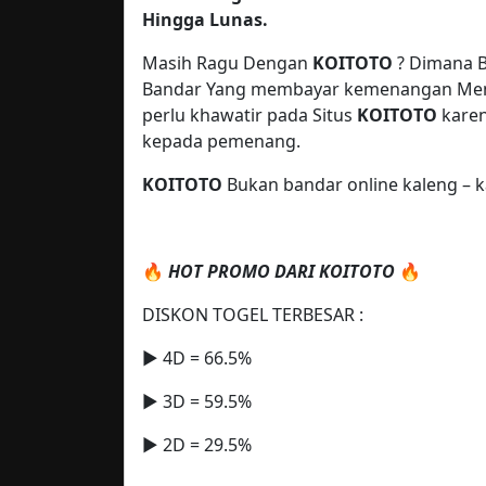
Hingga Lunas.
Masih Ragu Dengan
KOITOTO
? Dimana B
Bandar Yang membayar kemenangan Membe
perlu khawatir pada Situs
KOITOTO
karen
kepada pemenang.
KOITOTO
Bukan bandar online kaleng – ka
🔥
HOT PROMO DARI KOITOTO
🔥
DISKON TOGEL TERBESAR :
▶️ 4D = 66.5%
▶️ 3D = 59.5%
▶️ 2D = 29.5%