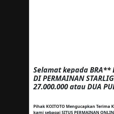
Selamat kepada BRA**
DI PERMAINAN STARLIG
27.000.000 atau DUA PU
Pihak KOITOTO Mengucapkan Terima 
kami sebagai SITUS PERMAINAN ONLI