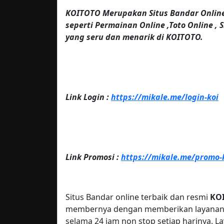
KOITOTO Merupakan Situs Bandar Onlin
seperti Permainan Online ,Toto Online
yang seru dan menarik di KOITOTO.
Link Login :
https://mikale.me/login-koi
Link Promosi :
https://mikale.me/promo-
Situs Bandar online terbaik dan resmi
KO
membernya dengan memberikan layanan t
selama 24 jam non stop setiap harinya. L