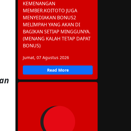
KEMENANGAN
MEMBER.KOITOTO JUGA
MENYEDIAKAN BONUS2
MELIMPAH YANG AKAN DI
BAGIKAN SETIAP MINGGUNYA.
(MENANG KALAH TETAP DAPAT
BONUS)
Jumat, 07 Agustus 2026
Read More
gan