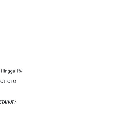
 Hingga 1%
KOITOTO
ETAHUI :