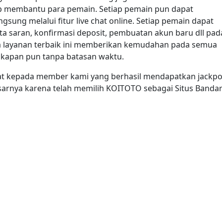
p membantu para pemain. Setiap pemain pun dapat
sung melalui fitur live chat online. Setiap pemain dapat
 saran, konfirmasi deposit, pembuatan akun baru dll pad
nya layanan terbaik ini memberikan kemudahan pada semua
kapan pun tanpa batasan waktu.
t kepada member kami yang berhasil mendapatkan jackpo
sarnya karena telah memilih KOITOTO sebagai Situs Banda