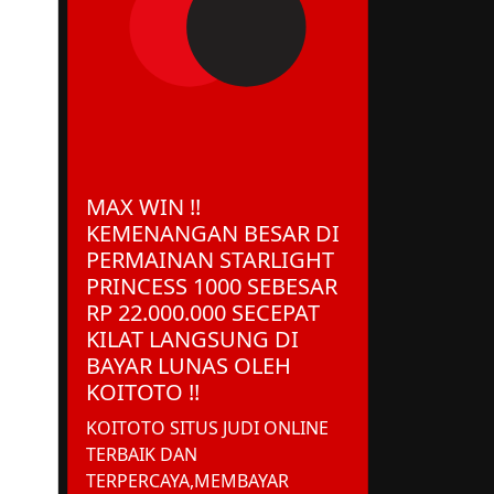
MAX WIN !!
KEMENANGAN BESAR DI
PERMAINAN STARLIGHT
PRINCESS 1000 SEBESAR
RP 22.000.000 SECEPAT
KILAT LANGSUNG DI
BAYAR LUNAS OLEH
KOITOTO !!
KOITOTO SITUS JUDI ONLINE
TERBAIK DAN
TERPERCAYA,MEMBAYAR