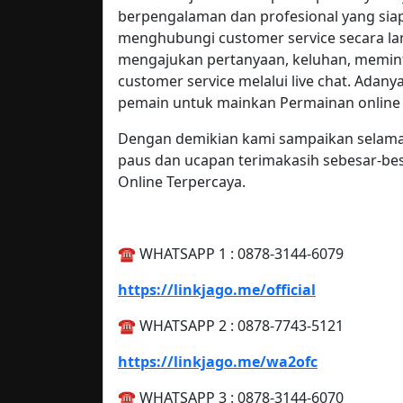
berpengalaman dan profesional yang sia
menghubungi customer service secara lang
mengajukan pertanyaan, keluhan, meminta
customer service melalui live chat. Ada
pemain untuk mainkan Permainan online 
Dengan demikian kami sampaikan selama
paus dan ucapan terimakasih sebesar-be
Online Terpercaya.
☎️ WHATSAPP 1 : 0878-3144-6079
https://linkjago.me/official
☎️ WHATSAPP 2 : 0878-7743-5121
https://linkjago.me/wa2ofc
☎️ WHATSAPP 3 : 0878-3144-6070