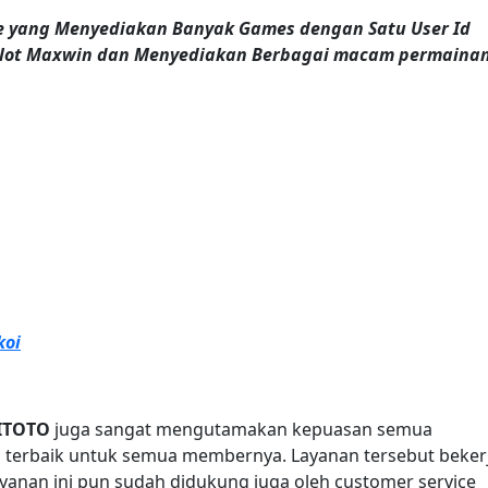
e yang Menyediakan Banyak Games dengan Satu User Id
 , Slot Maxwin dan Menyediakan Berbagai macam permaina
koi
ITOTO
juga sangat mengutamakan kepuasan semua
erbaik untuk semua membernya. Layanan tersebut beker
ayanan ini pun sudah didukung juga oleh customer service