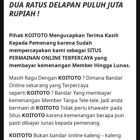
DUA RATUS DELAPAN PULUH JUTA
RUPIAH !
Pihak KOITOTO Mengucapkan Terima Kasih
Kepada Pemenang karena Sudah
mempercayakan kami sebagai SITUS
PERMAINAN ONLINE TERPERCAYA yang
membayar kemenangan Member Hingga Lunas.
Masih Ragu Dengan
KOITOTO
? Dimana Bandar
Online sekarang yang Terpercaya
seperti
KOITOTO
? Bandar Yang membayar
kemenangan Member Tanpa Tele-tele. Jadi anda
bermain di
KOITOTO
Tidak perlu khawatir pada
Situs
KOITOTO
karena kemenangan berapa pun
pasti dibayar lunas kepada pemenang.
KOITOTO
Bukan bandar online kaleng – kaleng