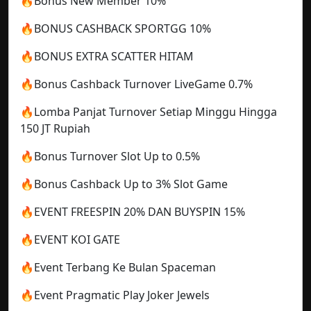
🔥Bonus New Member 10%
🔥BONUS CASHBACK SPORTGG 10%
🔥BONUS EXTRA SCATTER HITAM
🔥Bonus Cashback Turnover LiveGame 0.7%
🔥Lomba Panjat Turnover Setiap Minggu Hingga
150 JT Rupiah
🔥Bonus Turnover Slot Up to 0.5%
🔥Bonus Cashback Up to 3% Slot Game
🔥EVENT FREESPIN 20% DAN BUYSPIN 15%
🔥EVENT KOI GATE
🔥Event Terbang Ke Bulan Spaceman
🔥Event Pragmatic Play Joker Jewels