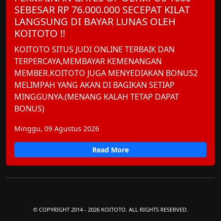
SEBESAR RP 76.000.000 SECEPAT KILAT
LANGSUNG DI BAYAR LUNAS OLEH
KOITOTO !!
KOITOTO SITUS JUDI ONLINE TERBAIK DAN
TERPERCAYA,MEMBAYAR KEMENANGAN
MEMBER.KOITOTO JUGA MENYEDIAKAN BONUS2
MELIMPAH YANG AKAN DI BAGIKAN SETIAP
MINGGUNYA.(MENANG KALAH TETAP DAPAT
BONUS)
Minggu, 09 Agustus 2026
Read More
© COPYRIGHT 2014 - 2026 KOITOTO. ALL RIGHTS RESERVED.