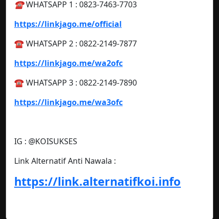
☎️
WHATSAPP 1 : 0823-7463-7703
https://linkjago.me/official
☎️ WHATSAPP 2 : 0822-2149-7877
https://linkjago.me/wa2ofc
☎️ WHATSAPP 3 : 0822-2149-7890
https://linkjago.me/wa3ofc
IG : @KOISUKSES
Link Alternatif Anti Nawala :
https://link.alternatifkoi.info