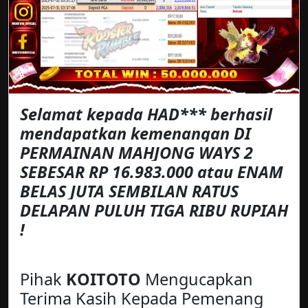
Selamat kepada HAD*** berhasil
mendapatkan kemenangan DI
PERMAINAN MAHJONG WAYS 2
SEBESAR RP 16.983.000 atau ENAM
BELAS JUTA SEMBILAN RATUS
DELAPAN PULUH TIGA RIBU RUPIAH
!
Pihak
KOITOTO
Mengucapkan
Terima Kasih Kepada Pemenang