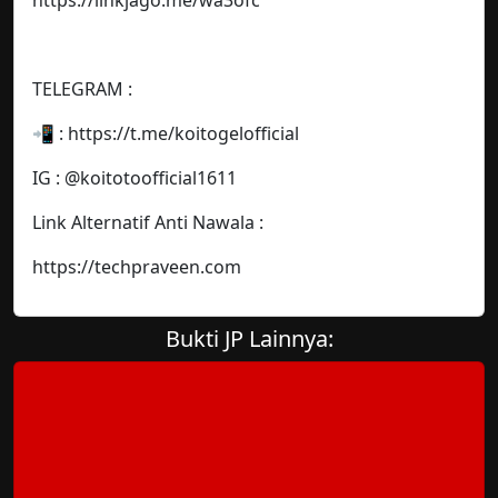
https://linkjago.me/wa3ofc
TELEGRAM :
📲 : https://t.me/koitogelofficial
IG : @koitotoofficial1611
Link Alternatif Anti Nawala :
https://techpraveen.com
Bukti JP Lainnya: