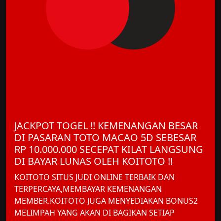
JACKPOT TOGEL !! KEMENANGAN BESAR
DI PASARAN TOTO MACAO 5D SEBESAR
RP 10.000.000 SECEPAT KILAT LANGSUNG
DI BAYAR LUNAS OLEH KOITOTO !!
KOITOTO SITUS JUDI ONLINE TERBAIK DAN
TERPERCAYA,MEMBAYAR KEMENANGAN
MEMBER.KOITOTO JUGA MENYEDIAKAN BONUS2
MELIMPAH YANG AKAN DI BAGIKAN SETIAP