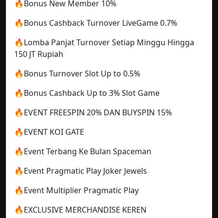
🔥Bonus New Member 10%
🔥Bonus Cashback Turnover LiveGame 0.7%
🔥Lomba Panjat Turnover Setiap Minggu Hingga
150 JT Rupiah
🔥Bonus Turnover Slot Up to 0.5%
🔥Bonus Cashback Up to 3% Slot Game
🔥EVENT FREESPIN 20% DAN BUYSPIN 15%
🔥EVENT KOI GATE
🔥Event Terbang Ke Bulan Spaceman
🔥Event Pragmatic Play Joker Jewels
🔥Event Multiplier Pragmatic Play
🔥EXCLUSIVE MERCHANDISE KEREN