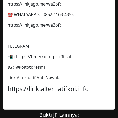
https://linkjago.me/wa2ofc
☎️ WHATSAPP 3 : 0852-1163-4353
https://linkjago.me/wa3ofc
TELEGRAM :
📲 : https://t.me/koitogelofficial
IG : @koitotoresmi
Link Alternatif Anti Nawala :
https://link.alternatifkoi.info
Bukti JP Lainnya: