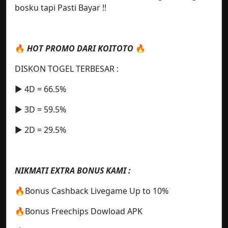
bosku tapi Pasti Bayar !!
🔥
HOT PROMO DARI KOITOTO
🔥
DISKON TOGEL TERBESAR :
▶️ 4D = 66.5%
▶️ 3D = 59.5%
▶️ 2D = 29.5%
NIKMATI EXTRA BONUS KAMI :
🔥Bonus Cashback Livegame Up to 10%
🔥Bonus Freechips Dowload APK