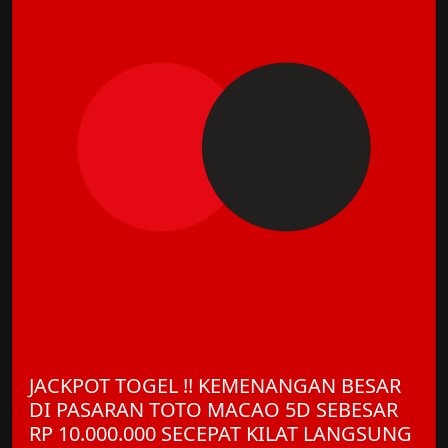
JACKPOT TOGEL !! KEMENANGAN BESAR
DI PASARAN TOTO MACAO 5D SEBESAR
RP 10.000.000 SECEPAT KILAT LANGSUNG