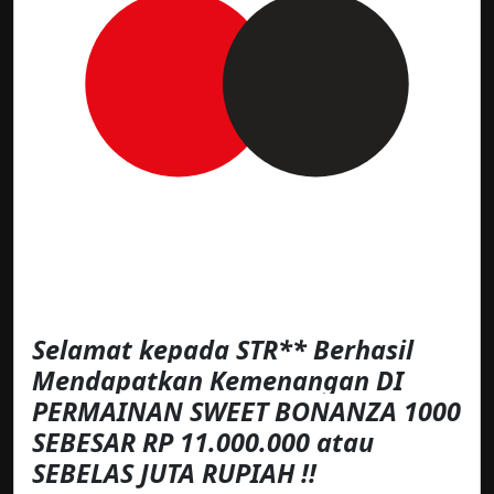
Selamat kepada STR** Berhasil
Mendapatkan Kemenangan DI
PERMAINAN SWEET BONANZA 1000
SEBESAR RP 11.000.000 atau
SEBELAS JUTA RUPIAH !!