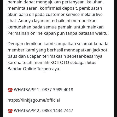
pemain dapat mengajukan pertanyaan, keluhan,
meminta saran, konfirmasi deposit, pembuatan
akun baru dll pada customer service melalui live
chat. Adanya layanan terbaik ini memberikan
kemudahan pada semua pemain untuk mainkan
Permainan online kapan pun tanpa batasan waktu.
Dengan demikian kami sampaikan selamat kepada
member kami yang berhasil mendapatkan jackpot
paus dan ucapan terimakasih sebesar-besarnya
karena telah memilih KOITOTO sebagai Situs
Bandar Online Terpercaya.
☎️ WHATSAPP 1 : 0877-3989-4018
https://linkjago.me/official
☎️ WHATSAPP 2 : 0853-1434-7447