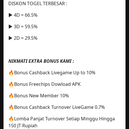
DISKON TOGEL TERBESAR :
▶️ 4D = 66.5%
▶️ 3D = 59.5%
▶️ 2D = 29.5%
NIKMATI EXTRA BONUS KAMI :
🔥Bonus Cashback Livegame Up to 10%
🔥Bonus Freechips Dowload APK
🔥Bonus New Member 10%
🔥Bonus Cashback Turnover LiveGame 0.7%
🔥Lomba Panjat Turnover Setiap Minggu Hingga
150 JT Rupiah