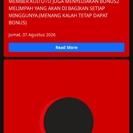
MEMBER.KOITOTO JUGA MENYEDIAKAN BONUS2
MELIMPAH YANG AKAN DI BAGIKAN SETIAP
MINGGUNYA.(MENANG KALAH TETAP DAPAT
BONUS)
Jumat, 07 Agustus 2026
Read More