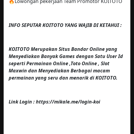
🔥Lowongan pekerjaan Team Promotor KOITOTO
INFO SEPUTAR KOITOTO YANG WAJIB DI KETAHUI :
KOITOTO Merupakan Situs Bandar Online yang
Menyediakan Banyak Games dengan Satu User Id
seperti Permainan Online ,Toto Online , Slot
Maxwin dan Menyediakan Berbagai macam
permainan yang seru dan menarik di KOITOTO.
Link Login : https://mikale.me/login-koi