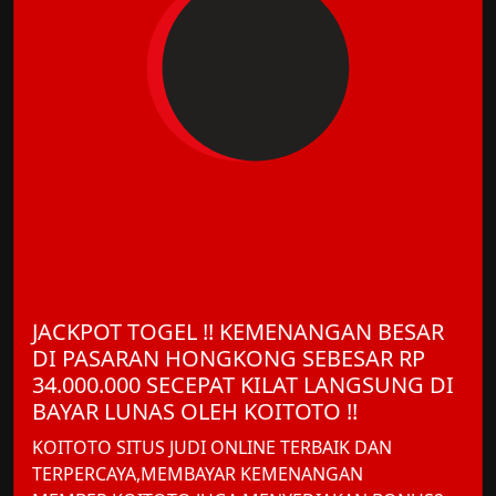
JACKPOT TOGEL !! KEMENANGAN BESAR
DI PASARAN HONGKONG SEBESAR RP
34.000.000 SECEPAT KILAT LANGSUNG DI
BAYAR LUNAS OLEH KOITOTO !!
KOITOTO SITUS JUDI ONLINE TERBAIK DAN
TERPERCAYA,MEMBAYAR KEMENANGAN