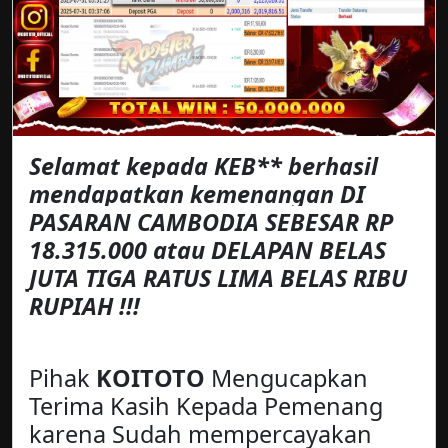
Selamat kepada KEB** berhasil
mendapatkan kemenangan DI
PASARAN CAMBODIA SEBESAR RP
18.315.000 atau DELAPAN BELAS
JUTA TIGA RATUS LIMA BELAS RIBU
RUPIAH !!!
Pihak
KOITOTO
Mengucapkan
Terima Kasih Kepada Pemenang
karena Sudah mempercayakan