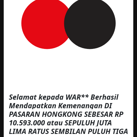
Selamat kepada WAR** Berhasil
Mendapatkan Kemenangan DI
PASARAN HONGKONG SEBESAR RP
10.593.000 atau SEPULUH JUTA
LIMA RATUS SEMBILAN PULUH TIGA