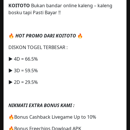
KOITOTO
Bukan bandar online kaleng – kaleng
bosku tapi Pasti Bayar !!
🔥
HOT PROMO DARI KOITOTO
🔥
DISKON TOGEL TERBESAR :
▶️ 4D = 66.5%
▶️ 3D = 59.5%
▶️ 2D = 29.5%
NIKMATI EXTRA BONUS KAMI :
🔥Bonus Cashback Livegame Up to 10%
🔥Bonus Freechips Dowload APK