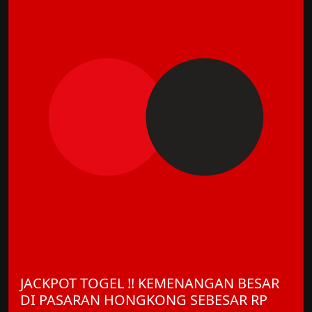
JACKPOT TOGEL !! KEMENANGAN BESAR
DI PASARAN HONGKONG SEBESAR RP