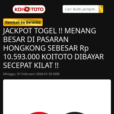
Kembali ke Beranda
JACKPOT TOGEL !! MENANG
BESAR DI PASARAN
HONGKONG SEBESAR Rp
10.593.000 KOITOTO DIBAYAR
SECEPAT KILAT !!
Minggu, 01 Februari 2026 01:35 WIB