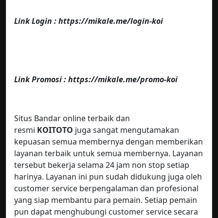
Link Login : https://mikale.me/login-koi
Link Promosi : https://mikale.me/promo-koi
Situs Bandar online terbaik dan
resmi
KOITOTO
juga sangat mengutamakan
kepuasan semua membernya dengan memberikan
layanan terbaik untuk semua membernya. Layanan
tersebut bekerja selama 24 jam non stop setiap
harinya. Layanan ini pun sudah didukung juga oleh
customer service berpengalaman dan profesional
yang siap membantu para pemain. Setiap pemain
pun dapat menghubungi customer service secara