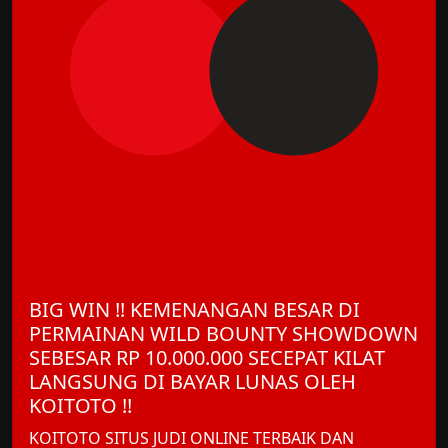
BIG WIN !! KEMENANGAN BESAR DI
PERMAINAN WILD BOUNTY SHOWDOWN
SEBESAR RP 10.000.000 SECEPAT KILAT
LANGSUNG DI BAYAR LUNAS OLEH
KOITOTO !!
KOITOTO SITUS JUDI ONLINE TERBAIK DAN