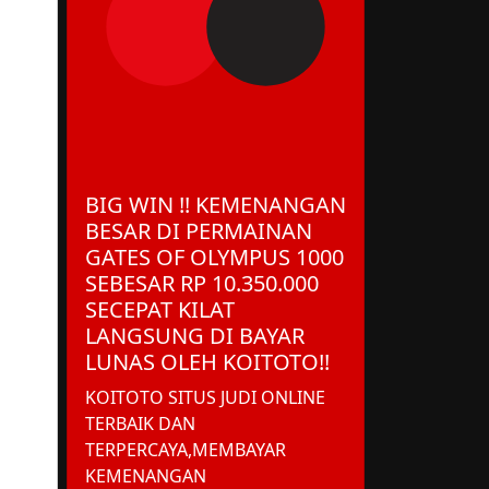
BIG WIN !! KEMENANGAN
BESAR DI PERMAINAN
GATES OF OLYMPUS 1000
SEBESAR RP 10.350.000
SECEPAT KILAT
LANGSUNG DI BAYAR
LUNAS OLEH KOITOTO!!
KOITOTO SITUS JUDI ONLINE
TERBAIK DAN
TERPERCAYA,MEMBAYAR
KEMENANGAN