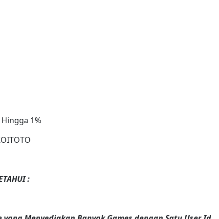
 Hingga 1%
KOITOTO
ETAHUI :
e yang Menyediakan Banyak Games dengan Satu User Id