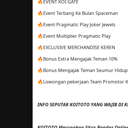
🔥EVENT KOI GATE
🔥Event Terbang Ke Bulan Spaceman
🔥Event Pragmatic Play Joker Jewels
🔥Event Multiplier Pragmatic Play
🔥EXCLUSIVE MERCHANDISE KEREN
🔥Bonus Extra Mengajak Teman 10%
🔥Bonus Mengajak Teman Seumur Hidup
🔥Lowongan pekerjaan Team Promotor 
INFO SEPUTAR KOITOTO YANG WAJIB DI K
KOITOTO Merupakan Situs Bandar Onlin