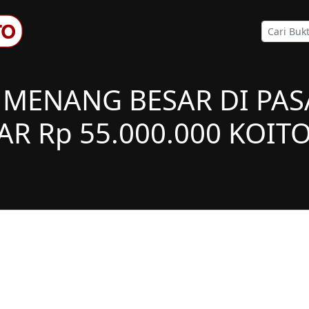
! MENANG BESAR DI PA
R Rp 55.000.000 KOIT