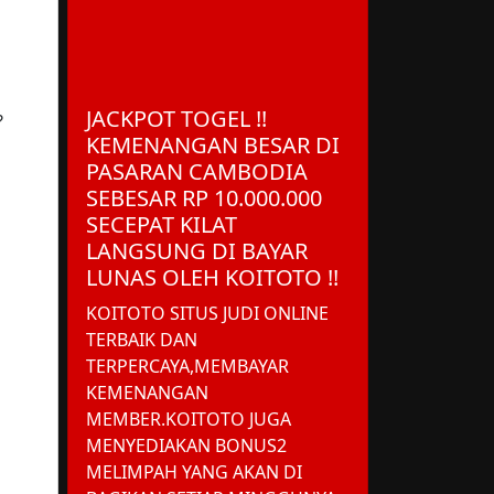
JACKPOT TOGEL !!
?
KEMENANGAN BESAR DI
PASARAN CAMBODIA
SEBESAR RP 10.000.000
SECEPAT KILAT
LANGSUNG DI BAYAR
LUNAS OLEH KOITOTO !!
KOITOTO SITUS JUDI ONLINE
TERBAIK DAN
TERPERCAYA,MEMBAYAR
KEMENANGAN
MEMBER.KOITOTO JUGA
MENYEDIAKAN BONUS2
MELIMPAH YANG AKAN DI