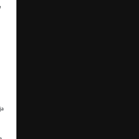
n
ja
a