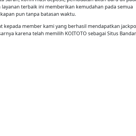
nya layanan terbaik ini memberikan kemudahan pada semua
kapan pun tanpa batasan waktu.
t kepada member kami yang berhasil mendapatkan jackpo
sarnya karena telah memilih KOITOTO sebagai Situs Banda