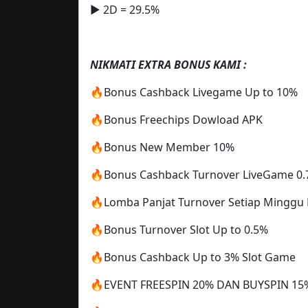
▶️ 2D = 29.5%
NIKMATI EXTRA BONUS KAMI :
🔥Bonus Cashback Livegame Up to 10%
🔥Bonus Freechips Dowload APK
🔥Bonus New Member 10%
🔥Bonus Cashback Turnover LiveGame 0
🔥Lomba Panjat Turnover Setiap Minggu 
🔥Bonus Turnover Slot Up to 0.5%
🔥Bonus Cashback Up to 3% Slot Game
🔥EVENT FREESPIN 20% DAN BUYSPIN 15