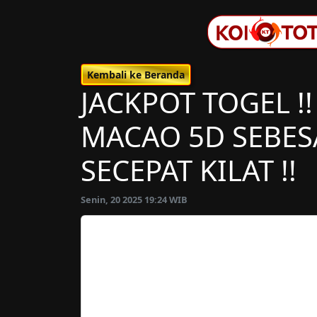
Kembali ke Beranda
JACKPOT TOGEL !
MACAO 5D SEBESA
SECEPAT KILAT !!
Senin, 20 2025 19:24 WIB