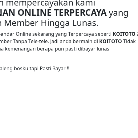
h mempercayakan kami
NAN ONLINE TERPERCAYA
yang
 Member Hingga Lunas.
andar Online sekarang yang Terpercaya seperti
KOITOTO
r Tanpa Tele-tele. Jadi anda bermain di
KOITOTO
Tidak
a kemenangan berapa pun pasti dibayar lunas
leng bosku tapi Pasti Bayar !!